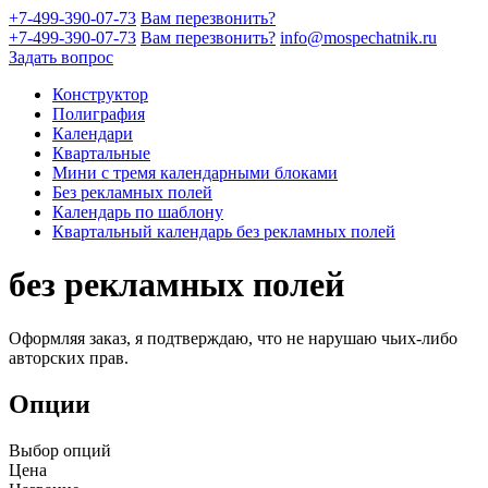
+7-499-390-07-73
Вам перезвонить?
+7-499-390-07-73
Вам перезвонить?
info@mospechatnik.ru
Задать вопрос
Конструктор
Полиграфия
Календари
Квартальные
Мини с тремя календарными блоками
Без рекламных полей
Календарь по шаблону
Квартальный календарь без рекламных полей
без рекламных полей
Оформляя заказ, я подтверждаю, что не нарушаю чьих-либо
авторских прав.
Опции
Выбор опций
Цена