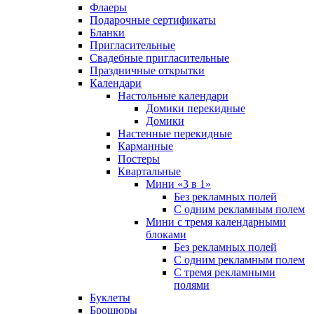
Флаеры
Подарочные сертификаты
Бланки
Пригласительные
Свадебные пригласительные
Праздничные открытки
Календари
Настольные календари
Домики перекидные
Домики
Настенные перекидные
Карманные
Постеры
Квартальные
Мини «3 в 1»
Без рекламных полей
С одним рекламным полем
Мини с тремя календарными
блоками
Без рекламных полей
С одним рекламным полем
С тремя рекламными
полями
Буклеты
Брошюры