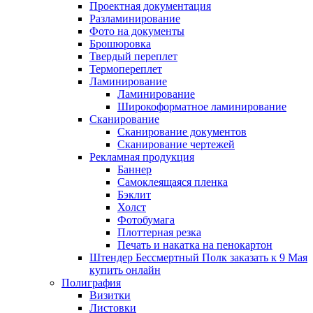
Проектная документация
Разламинирование
Фото на документы
Брошюровка
Твердый переплет
Термопереплет
Ламинирование
Ламинирование
Широкоформатное ламинирование
Сканирование
Сканирование документов
Сканирование чертежей
Рекламная продукция
Баннер
Самоклеящаяся пленка
Бэклит
Холст
Фотобумага
Плоттерная резка
Печать и накатка на пенокартон
Штендер Бессмертный Полк заказать к 9 Мая
купить онлайн
Полиграфия
Визитки
Листовки