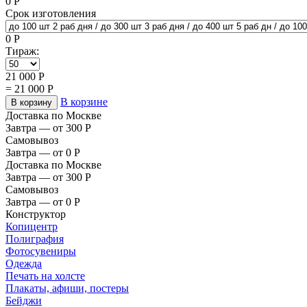
0
Р
Срок изготовления
0
Р
Тираж:
21 000
Р
=
21 000
Р
В корзине
В корзину
Доставка по Москве
Завтра — от 300
Р
Самовывоз
Завтра — от 0
Р
Доставка по Москве
Завтра — от 300
Р
Самовывоз
Завтра — от 0
Р
Конструктор
Копицентр
Полиграфия
Фотосувениры
Одежда
Печать на холсте
Плакаты, афиши, постеры
Бейджи