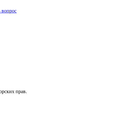
ь вопрос
орских прав.