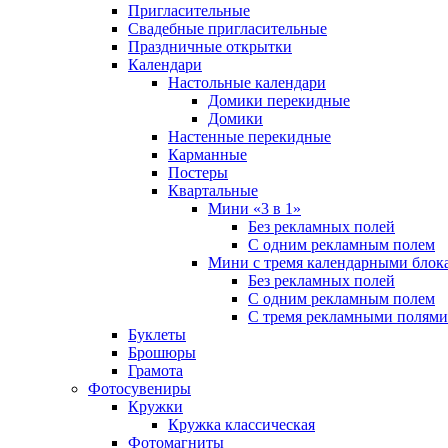
Пригласительные
Свадебные пригласительные
Праздничные открытки
Календари
Настольные календари
Домики перекидные
Домики
Настенные перекидные
Карманные
Постеры
Квартальные
Мини «3 в 1»
Без рекламных полей
С одним рекламным полем
Мини с тремя календарными блок
Без рекламных полей
С одним рекламным полем
С тремя рекламными полями
Буклеты
Брошюры
Грамота
Фотосувениры
Кружки
Кружка классическая
Фотомагниты