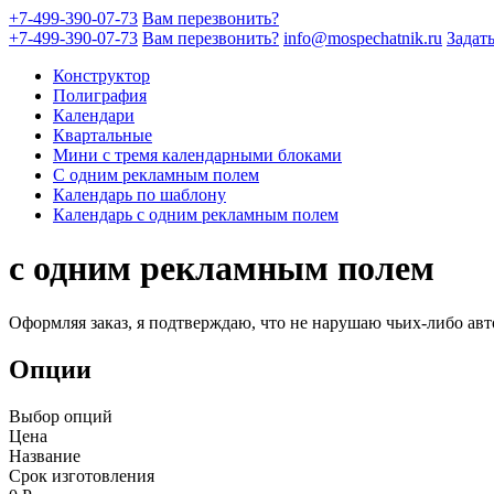
+7-499-390-07-73
Вам перезвонить?
+7-499-390-07-73
Вам перезвонить?
info@mospechatnik.ru
Задат
Конструктор
Полиграфия
Календари
Квартальные
Мини с тремя календарными блоками
С одним рекламным полем
Календарь по шаблону
Календарь с одним рекламным полем
с одним рекламным полем
Оформляя заказ, я подтверждаю, что не нарушаю чьих-либо авт
Опции
Выбор опций
Цена
Название
Срок изготовления