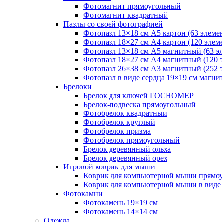
Фотомагнит прямоугольный
Фотомагнит квадратный
Пазлы со своей фотографией
Фотопазл 13×18 см А5 картон (63 элеме
Фотопазл 18×27 см А4 картон (120 элем
Фотопазл 13×18 см А5 магнитный (63 э
Фотопазл 18×27 см А4 магнитный (120 
Фотопазл 26×38 см А3 магнитный (252 
Фотопазл в виде сердца 19×19 см магни
Брелоки
Брелок для ключей ГОСНОМЕР
Брелок-подвеска прямоугольный
Фотобрелок квадратный
Фотобрелок круглый
Фотобрелок призма
Фотобрелок прямоугольный
Брелок деревянный ольха
Брелок деревянный орех
Игровой коврик для мыши
Коврик для компьютерной мыши прямо
Коврик для компьютерной мыши в виде
Фотокамни
Фотокамень 19×19 см
Фотокамень 14×14 см
Одежда