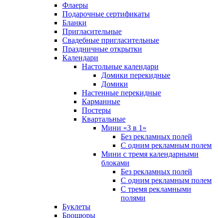
Флаеры
Подарочные сертификаты
Бланки
Пригласительные
Свадебные пригласительные
Праздничные открытки
Календари
Настольные календари
Домики перекидные
Домики
Настенные перекидные
Карманные
Постеры
Квартальные
Мини «3 в 1»
Без рекламных полей
С одним рекламным полем
Мини с тремя календарными
блоками
Без рекламных полей
С одним рекламным полем
С тремя рекламными
полями
Буклеты
Брошюры