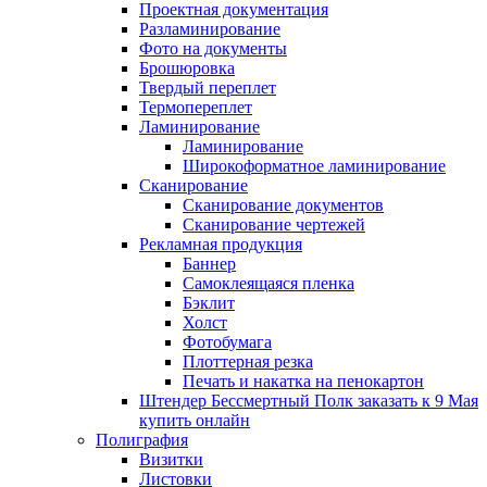
Проектная документация
Разламинирование
Фото на документы
Брошюровка
Твердый переплет
Термопереплет
Ламинирование
Ламинирование
Широкоформатное ламинирование
Сканирование
Сканирование документов
Сканирование чертежей
Рекламная продукция
Баннер
Самоклеящаяся пленка
Бэклит
Холст
Фотобумага
Плоттерная резка
Печать и накатка на пенокартон
Штендер Бессмертный Полк заказать к 9 Мая
купить онлайн
Полиграфия
Визитки
Листовки