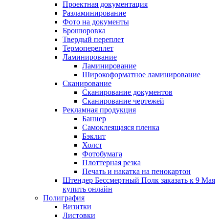
Проектная документация
Разламинирование
Фото на документы
Брошюровка
Твердый переплет
Термопереплет
Ламинирование
Ламинирование
Широкоформатное ламинирование
Сканирование
Сканирование документов
Сканирование чертежей
Рекламная продукция
Баннер
Самоклеящаяся пленка
Бэклит
Холст
Фотобумага
Плоттерная резка
Печать и накатка на пенокартон
Штендер Бессмертный Полк заказать к 9 Мая
купить онлайн
Полиграфия
Визитки
Листовки