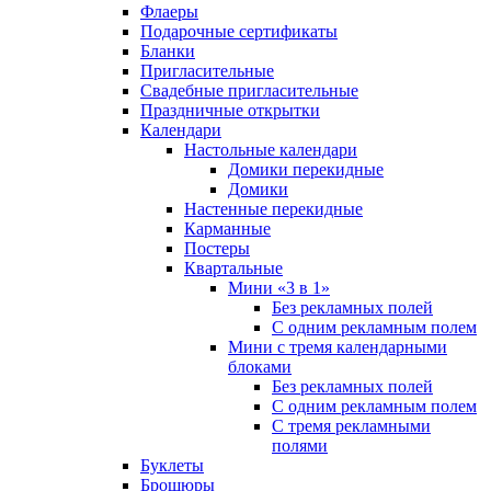
Флаеры
Подарочные сертификаты
Бланки
Пригласительные
Свадебные пригласительные
Праздничные открытки
Календари
Настольные календари
Домики перекидные
Домики
Настенные перекидные
Карманные
Постеры
Квартальные
Мини «3 в 1»
Без рекламных полей
С одним рекламным полем
Мини с тремя календарными
блоками
Без рекламных полей
С одним рекламным полем
С тремя рекламными
полями
Буклеты
Брошюры