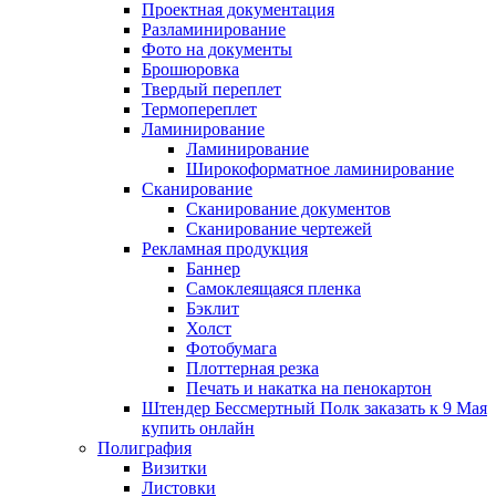
Проектная документация
Разламинирование
Фото на документы
Брошюровка
Твердый переплет
Термопереплет
Ламинирование
Ламинирование
Широкоформатное ламинирование
Сканирование
Сканирование документов
Сканирование чертежей
Рекламная продукция
Баннер
Самоклеящаяся пленка
Бэклит
Холст
Фотобумага
Плоттерная резка
Печать и накатка на пенокартон
Штендер Бессмертный Полк заказать к 9 Мая
купить онлайн
Полиграфия
Визитки
Листовки