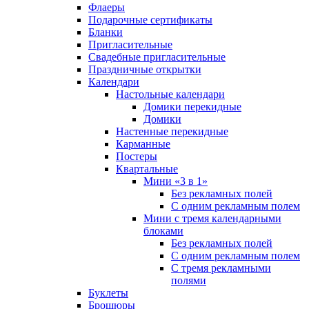
Флаеры
Подарочные сертификаты
Бланки
Пригласительные
Свадебные пригласительные
Праздничные открытки
Календари
Настольные календари
Домики перекидные
Домики
Настенные перекидные
Карманные
Постеры
Квартальные
Мини «3 в 1»
Без рекламных полей
С одним рекламным полем
Мини с тремя календарными
блоками
Без рекламных полей
С одним рекламным полем
С тремя рекламными
полями
Буклеты
Брошюры