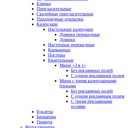
Бланки
Пригласительные
Свадебные пригласительные
Праздничные открытки
Календари
Настольные календари
Домики перекидные
Домики
Настенные перекидные
Карманные
Постеры
Квартальные
Мини «3 в 1»
Без рекламных полей
С одним рекламным полем
Мини с тремя календарными
блоками
Без рекламных полей
С одним рекламным полем
С тремя рекламными
полями
Буклеты
Брошюры
Грамота
Фотосувениры