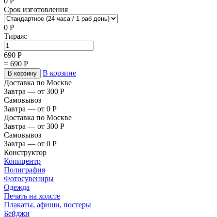
0
Р
Срок изготовления
0
Р
Тираж:
690
Р
=
690
Р
В корзине
В корзину
Доставка по Москве
Завтра — от 300
Р
Самовывоз
Завтра — от 0
Р
Доставка по Москве
Завтра — от 300
Р
Самовывоз
Завтра — от 0
Р
Конструктор
Копицентр
Полиграфия
Фотосувениры
Одежда
Печать на холсте
Плакаты, афиши, постеры
Бейджи