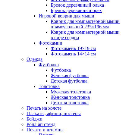
Брелок деревянный ольха
Брелок деревянный орех
Игровой коврик для мыши
Коврик для компьютерной мыши
прямоугольный 235×196 мм
Коврик для компьютерной мыши
в виде сердца
Фотокамни
Фотокамень 19×19 см
Фотокамень 14×14 см
Одежда
Футболка
Футболка
Женская футболка
Детская футболка
Толстовка
Мужская толстовка
Женская толстовка
Детская толстовка
Печать на холсте
Плакаты, афиши, постеры
Бейджи
Ролл-ап стенд
Печати и штампы