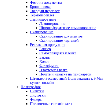
Фото на документы
Брошюровка
Твердый переплет
Термопереплет
Ламинирование
Ламинирование
Широкоформатное ламинирование
Сканирование
Сканирование документов
Сканирование чертежей
Рекламная продукция
Баннер
Самоклеящаяся пленка
Бэклит
Холст
Фотобумага
Плоттерная резка
Печать и накатка на пенокартон
Штендер Бессмертный Полк заказать к 9 Мая
купить онлайн
Полиграфия
Визитки
Листовки
Флаеры
Подарочные сертификаты