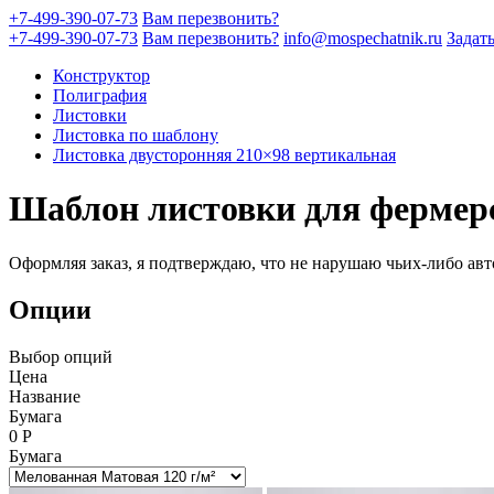
+7-499-390-07-73
Вам перезвонить?
+7-499-390-07-73
Вам перезвонить?
info@mospechatnik.ru
Задат
Конструктор
Полиграфия
Листовки
Листовка по шаблону
Листовка двусторонняя 210×98 вертикальная
Шаблон листовки для фермерс
Оформляя заказ, я подтверждаю, что не нарушаю чьих-либо авт
Опции
Выбор опций
Цена
Название
Бумага
0
Р
Бумага