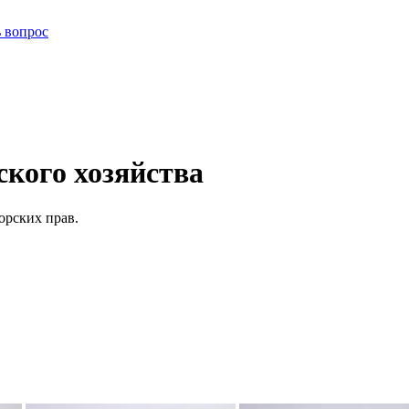
ь вопрос
кого хозяйства
орских прав.