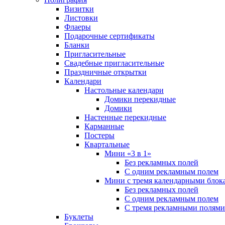
Визитки
Листовки
Флаеры
Подарочные сертификаты
Бланки
Пригласительные
Свадебные пригласительные
Праздничные открытки
Календари
Настольные календари
Домики перекидные
Домики
Настенные перекидные
Карманные
Постеры
Квартальные
Мини «3 в 1»
Без рекламных полей
С одним рекламным полем
Мини с тремя календарными блок
Без рекламных полей
С одним рекламным полем
С тремя рекламными полями
Буклеты