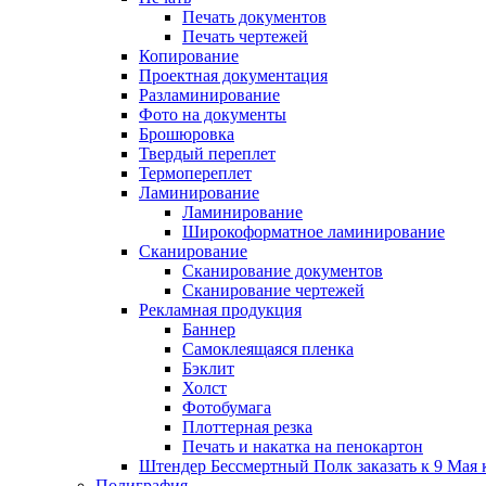
Печать документов
Печать чертежей
Копирование
Проектная документация
Разламинирование
Фото на документы
Брошюровка
Твердый переплет
Термопереплет
Ламинирование
Ламинирование
Широкоформатное ламинирование
Сканирование
Сканирование документов
Сканирование чертежей
Рекламная продукция
Баннер
Самоклеящаяся пленка
Бэклит
Холст
Фотобумага
Плоттерная резка
Печать и накатка на пенокартон
Штендер Бессмертный Полк заказать к 9 Мая 
Полиграфия