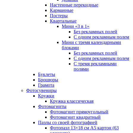
Настенные перекидные
Карманные
Постеры
Квартальные
Мини «3 в 1»
Без рекламных полей
С одним рекламным полем
Мини с тремя календарными
блоками
Без рекламных полей
С одним рекламным полем
С тремя рекламными
полями
Буклеты
Брошюры
Грамота
Фотосувениры
Кружки
Кружка классическая
Фотомагниты
Фотомагнит прямоугольный
Фотомагнит квадратный
Пазлы со своей фотографией
Фотопазл 13×18 см А5 картон (63