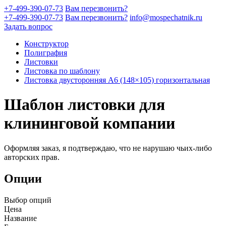
+7-499-390-07-73
Вам перезвонить?
+7-499-390-07-73
Вам перезвонить?
info@mospechatnik.ru
Задать вопрос
Конструктор
Полиграфия
Листовки
Листовка по шаблону
Листовка двусторонняя A6 (148×105) горизонтальная
Шаблон листовки для
клининговой компании
Оформляя заказ, я подтверждаю, что не нарушаю чьих-либо
авторских прав.
Опции
Выбор опций
Цена
Название