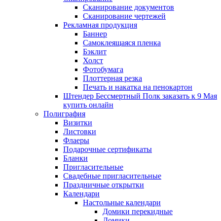
Сканирование документов
Сканирование чертежей
Рекламная продукция
Баннер
Самоклеящаяся пленка
Бэклит
Холст
Фотобумага
Плоттерная резка
Печать и накатка на пенокартон
Штендер Бессмертный Полк заказать к 9 Мая
купить онлайн
Полиграфия
Визитки
Листовки
Флаеры
Подарочные сертификаты
Бланки
Пригласительные
Свадебные пригласительные
Праздничные открытки
Календари
Настольные календари
Домики перекидные
Домики