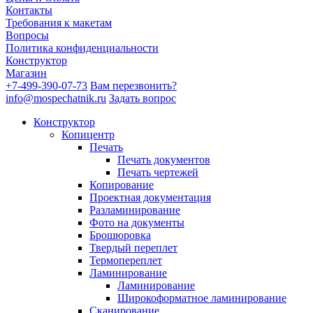
Контакты
Требования к макетам
Вопросы
Политика конфиденциальности
Конструктор
Магазин
+7-499-390-07-73
Вам перезвонить?
info@mospechatnik.ru
Задать вопрос
Конструктор
Копицентр
Печать
Печать документов
Печать чертежей
Копирование
Проектная документация
Разламинирование
Фото на документы
Брошюровка
Твердый переплет
Термопереплет
Ламинирование
Ламинирование
Широкоформатное ламинирование
Сканирование