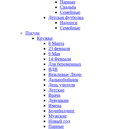
Парные
Свадьба
Семейные
Детская футболка
Надписи
Семейные
Посуда
Кружки
8 Марта
23 февраля
9 Мая
14 Февраля
Для беременных
ВДВ
Вежливые Люди
Дальнобойщик
День учителя
Детские
Врачи
Девушкам
Имена
Бодибилдинг
Мужские
Новый год
Парные