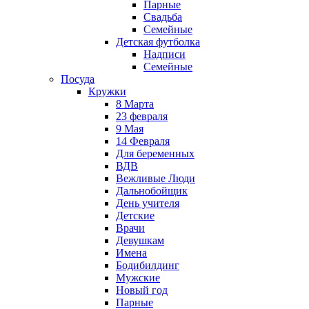
Парные
Свадьба
Семейные
Детская футболка
Надписи
Семейные
Посуда
Кружки
8 Марта
23 февраля
9 Мая
14 Февраля
Для беременных
ВДВ
Вежливые Люди
Дальнобойщик
День учителя
Детские
Врачи
Девушкам
Имена
Бодибилдинг
Мужские
Новый год
Парные