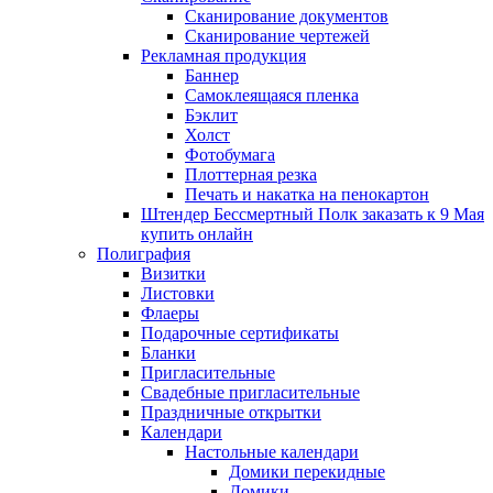
Сканирование документов
Сканирование чертежей
Рекламная продукция
Баннер
Самоклеящаяся пленка
Бэклит
Холст
Фотобумага
Плоттерная резка
Печать и накатка на пенокартон
Штендер Бессмертный Полк заказать к 9 Мая
купить онлайн
Полиграфия
Визитки
Листовки
Флаеры
Подарочные сертификаты
Бланки
Пригласительные
Свадебные пригласительные
Праздничные открытки
Календари
Настольные календари
Домики перекидные
Домики