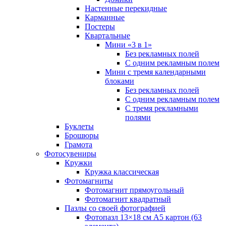
Настенные перекидные
Карманные
Постеры
Квартальные
Мини «3 в 1»
Без рекламных полей
С одним рекламным полем
Мини с тремя календарными
блоками
Без рекламных полей
С одним рекламным полем
С тремя рекламными
полями
Буклеты
Брошюры
Грамота
Фотосувениры
Кружки
Кружка классическая
Фотомагниты
Фотомагнит прямоугольный
Фотомагнит квадратный
Пазлы со своей фотографией
Фотопазл 13×18 см А5 картон (63