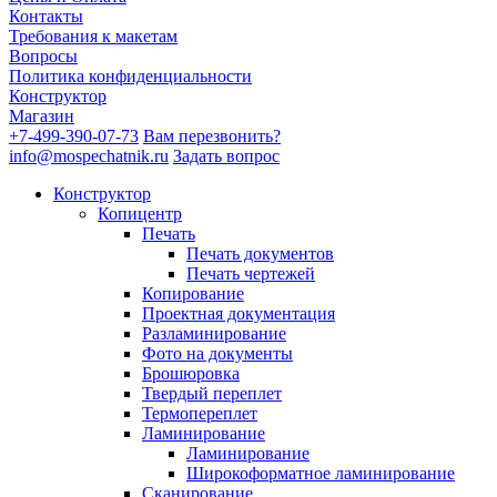
Контакты
Требования к макетам
Вопросы
Политика конфиденциальности
Конструктор
Магазин
+7-499-390-07-73
Вам перезвонить?
info@mospechatnik.ru
Задать вопрос
Конструктор
Копицентр
Печать
Печать документов
Печать чертежей
Копирование
Проектная документация
Разламинирование
Фото на документы
Брошюровка
Твердый переплет
Термопереплет
Ламинирование
Ламинирование
Широкоформатное ламинирование
Сканирование