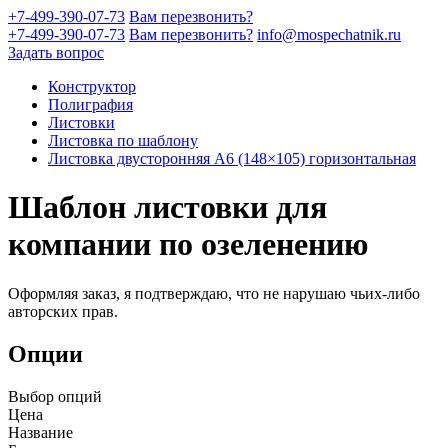
+7-499-390-07-73
Вам перезвонить?
+7-499-390-07-73
Вам перезвонить?
info@mospechatnik.ru
Задать вопрос
Конструктор
Полиграфия
Листовки
Листовка по шаблону
Листовка двусторонняя A6 (148×105) горизонтальная
Шаблон листовки для
компании по озеленению
Оформляя заказ, я подтверждаю, что не нарушаю чьих-либо
авторских прав.
Опции
Выбор опций
Цена
Название