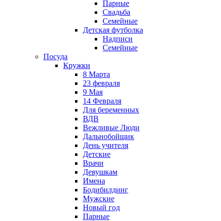
Парные
Свадьба
Семейные
Детская футболка
Надписи
Семейные
Посуда
Кружки
8 Марта
23 февраля
9 Мая
14 Февраля
Для беременных
ВДВ
Вежливые Люди
Дальнобойщик
День учителя
Детские
Врачи
Девушкам
Имена
Бодибилдинг
Мужские
Новый год
Парные