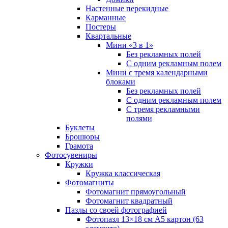
Настенные перекидные
Карманные
Постеры
Квартальные
Мини «3 в 1»
Без рекламных полей
С одним рекламным полем
Мини с тремя календарными
блоками
Без рекламных полей
С одним рекламным полем
С тремя рекламными
полями
Буклеты
Брошюры
Грамота
Фотосувениры
Кружки
Кружка классическая
Фотомагниты
Фотомагнит прямоугольный
Фотомагнит квадратный
Пазлы со своей фотографией
Фотопазл 13×18 см А5 картон (63