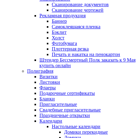
Сканирование документов
Сканирование чертежей
Рекламная продукция
Баннер
Самоклеящаяся пленка
Бэклит
Холст
Фотобумага
Плоттерная резка
Печать и накатка на пенокартон
Штендер Бессмертный Полк заказать к 9 Мая
купить онлайн
Полиграфия
Визитки
Листовки
Флаеры
Подарочные сертификаты
Бланки
Пригласительные
Свадебные пригласительные
Праздничные открытки
Календари
Настольные календари
Домики перекидные
Домики