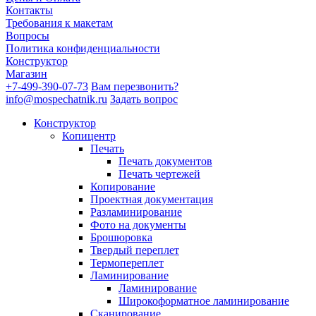
Контакты
Требования к макетам
Вопросы
Политика конфиденциальности
Конструктор
Магазин
+7-499-390-07-73
Вам перезвонить?
info@mospechatnik.ru
Задать вопрос
Конструктор
Копицентр
Печать
Печать документов
Печать чертежей
Копирование
Проектная документация
Разламинирование
Фото на документы
Брошюровка
Твердый переплет
Термопереплет
Ламинирование
Ламинирование
Широкоформатное ламинирование
Сканирование