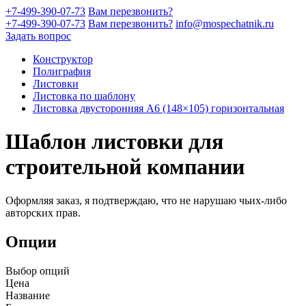
+7-499-390-07-73
Вам перезвонить?
+7-499-390-07-73
Вам перезвонить?
info@mospechatnik.ru
Задать вопрос
Конструктор
Полиграфия
Листовки
Листовка по шаблону
Листовка двусторонняя A6 (148×105) горизонтальная
Шаблон листовки для
строительной компании
Оформляя заказ, я подтверждаю, что не нарушаю чьих-либо
авторских прав.
Опции
Выбор опций
Цена
Название