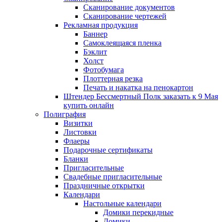
Сканирование документов
Сканирование чертежей
Рекламная продукция
Баннер
Самоклеящаяся пленка
Бэклит
Холст
Фотобумага
Плоттерная резка
Печать и накатка на пенокартон
Штендер Бессмертный Полк заказать к 9 Мая
купить онлайн
Полиграфия
Визитки
Листовки
Флаеры
Подарочные сертификаты
Бланки
Пригласительные
Свадебные пригласительные
Праздничные открытки
Календари
Настольные календари
Домики перекидные
Домики