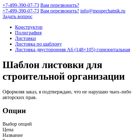
+7-499-390-07-73
Вам перезвонить?
+7-499-390-07-73
Вам перезвонить?
info@mospechatnik.ru
Задать вопрос
Конструктор
Полиграфия
Листовки
Листовка по шаблону
Листовка двусторонняя A6 (148×105) горизонтальная
Шаблон листовки для
строительной организации
Оформляя заказ, я подтверждаю, что не нарушаю чьих-либо
авторских прав.
Опции
Выбор опций
Цена
Название