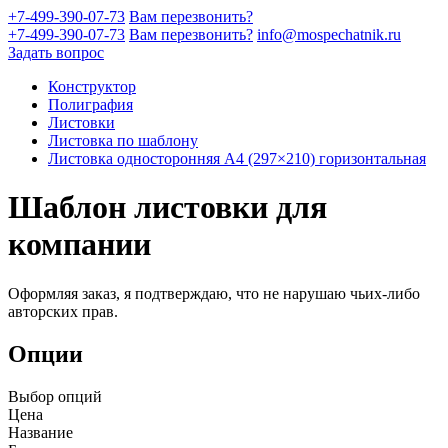
+7-499-390-07-73
Вам перезвонить?
+7-499-390-07-73
Вам перезвонить?
info@mospechatnik.ru
Задать вопрос
Конструктор
Полиграфия
Листовки
Листовка по шаблону
Листовка односторонняя A4 (297×210) горизонтальная
Шаблон листовки для
компании
Оформляя заказ, я подтверждаю, что не нарушаю чьих-либо
авторских прав.
Опции
Выбор опций
Цена
Название