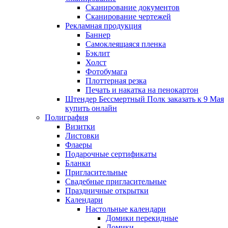
Сканирование документов
Сканирование чертежей
Рекламная продукция
Баннер
Самоклеящаяся пленка
Бэклит
Холст
Фотобумага
Плоттерная резка
Печать и накатка на пенокартон
Штендер Бессмертный Полк заказать к 9 Мая
купить онлайн
Полиграфия
Визитки
Листовки
Флаеры
Подарочные сертификаты
Бланки
Пригласительные
Свадебные пригласительные
Праздничные открытки
Календари
Настольные календари
Домики перекидные
Домики