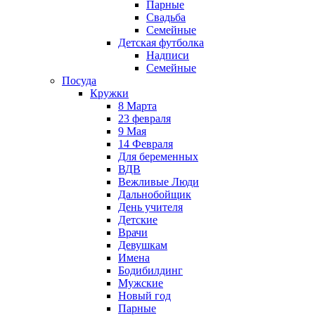
Парные
Свадьба
Семейные
Детская футболка
Надписи
Семейные
Посуда
Кружки
8 Марта
23 февраля
9 Мая
14 Февраля
Для беременных
ВДВ
Вежливые Люди
Дальнобойщик
День учителя
Детские
Врачи
Девушкам
Имена
Бодибилдинг
Мужские
Новый год
Парные