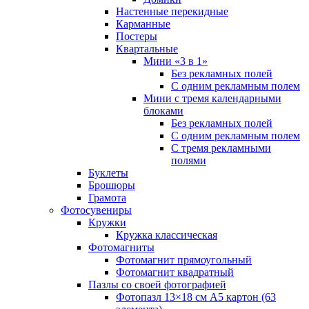
Настенные перекидные
Карманные
Постеры
Квартальные
Мини «3 в 1»
Без рекламных полей
С одним рекламным полем
Мини с тремя календарными
блоками
Без рекламных полей
С одним рекламным полем
С тремя рекламными
полями
Буклеты
Брошюры
Грамота
Фотосувениры
Кружки
Кружка классическая
Фотомагниты
Фотомагнит прямоугольный
Фотомагнит квадратный
Пазлы со своей фотографией
Фотопазл 13×18 см А5 картон (63