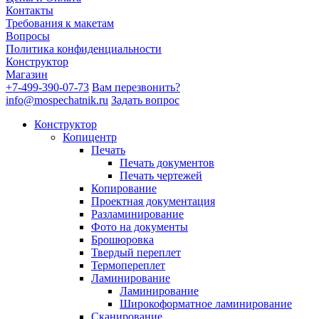
Контакты
Требования к макетам
Вопросы
Политика конфиденциальности
Конструктор
Магазин
+7-499-390-07-73
Вам перезвонить?
info@mospechatnik.ru
Задать вопрос
Конструктор
Копицентр
Печать
Печать документов
Печать чертежей
Копирование
Проектная документация
Разламинирование
Фото на документы
Брошюровка
Твердый переплет
Термопереплет
Ламинирование
Ламинирование
Широкоформатное ламинирование
Сканирование