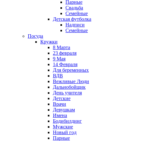
Парные
Свадьба
Семейные
Детская футболка
Надписи
Семейные
Посуда
Кружки
8 Марта
23 февраля
9 Мая
14 Февраля
Для беременных
ВДВ
Вежливые Люди
Дальнобойщик
День учителя
Детские
Врачи
Девушкам
Имена
Бодибилдинг
Мужские
Новый год
Парные