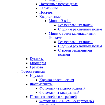
Настенные перекидные
Карманные
Постеры
Квартальные
Мини «3 в 1»
Без рекламных полей
С одним рекламным полем
Мини с тремя календарными
блоками
Без рекламных полей
С одним рекламным полем
С тремя рекламными
полями
Буклеты
Брошюры
Грамота
Фотосувениры
Кружки
Кружка классическая
Фотомагниты
Фотомагнит прямоугольный
Фотомагнит квадратный
Пазлы со своей фотографией
Фотопазл 13×18 см А5 картон (63