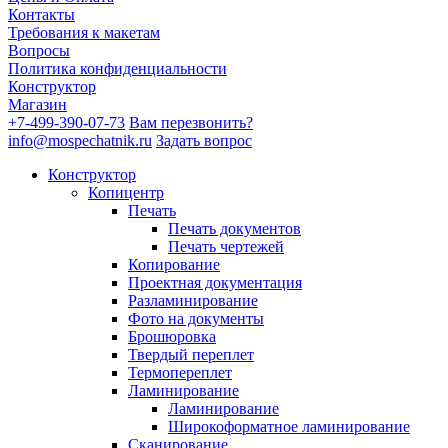
Контакты
Требования к макетам
Вопросы
Политика конфиденциальности
Конструктор
Магазин
+7-499-390-07-73
Вам перезвонить?
info@mospechatnik.ru
Задать вопрос
Конструктор
Копицентр
Печать
Печать документов
Печать чертежей
Копирование
Проектная документация
Разламинирование
Фото на документы
Брошюровка
Твердый переплет
Термопереплет
Ламинирование
Ламинирование
Широкоформатное ламинирование
Сканирование