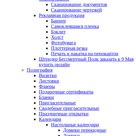
Сканирование документов
Сканирование чертежей
Рекламная продукция
Баннер
Самоклеящаяся пленка
Бэклит
Холст
Фотобумага
Плоттерная резка
Печать и накатка на пенокартон
Штендер Бессмертный Полк заказать к 9 Мая
купить онлайн
Полиграфия
Визитки
Листовки
Флаеры
Подарочные сертификаты
Бланки
Пригласительные
Свадебные пригласительные
Праздничные открытки
Календари
Настольные календари
Домики перекидные
Домики