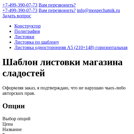
+7-499-390-07-73
Вам перезвонить?
+7-499-390-07-73
Вам перезвонить?
info@mospechatnik.ru
Задать вопрос
Конструктор
Полиграфия
Листовки
Листовка по шаблону
Листовка односторонняя A5 (210×148) горизонтальная
Шаблон листовки магазина
сладостей
Оформляя заказ, я подтверждаю, что не нарушаю чьих-либо
авторских прав.
Опции
Выбор опций
Цена
Название