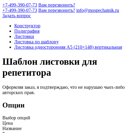
+7-499-390-07-73
Вам перезвонить?
+7-499-390-07-73
Вам перезвонить?
info@mospechatnik.ru
Задать вопрос
Конструктор
Полиграфия
Листовки
Листовка по шаблону
Листовка односторонняя A5 (210×148) вертикальная
Шаблон листовки для
репетитора
Оформляя заказ, я подтверждаю, что не нарушаю чьих-либо
авторских прав.
Опции
Выбор опций
Цена
Название