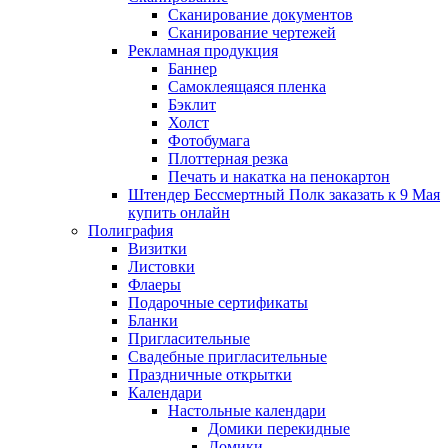
Сканирование документов
Сканирование чертежей
Рекламная продукция
Баннер
Самоклеящаяся пленка
Бэклит
Холст
Фотобумага
Плоттерная резка
Печать и накатка на пенокартон
Штендер Бессмертный Полк заказать к 9 Мая
купить онлайн
Полиграфия
Визитки
Листовки
Флаеры
Подарочные сертификаты
Бланки
Пригласительные
Свадебные пригласительные
Праздничные открытки
Календари
Настольные календари
Домики перекидные
Домики