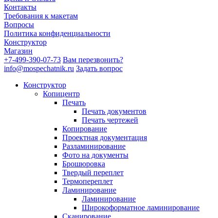
Контакты
Требования к макетам
Вопросы
Политика конфиденциальности
Конструктор
Магазин
+7-499-390-07-73
Вам перезвонить?
info@mospechatnik.ru
Задать вопрос
Конструктор
Копицентр
Печать
Печать документов
Печать чертежей
Копирование
Проектная документация
Разламинирование
Фото на документы
Брошюровка
Твердый переплет
Термопереплет
Ламинирование
Ламинирование
Широкоформатное ламинирование
Сканирование