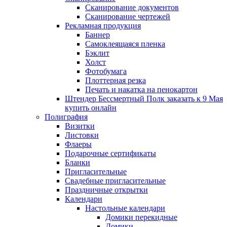
Сканирование документов
Сканирование чертежей
Рекламная продукция
Баннер
Самоклеящаяся пленка
Бэклит
Холст
Фотобумага
Плоттерная резка
Печать и накатка на пенокартон
Штендер Бессмертный Полк заказать к 9 Мая
купить онлайн
Полиграфия
Визитки
Листовки
Флаеры
Подарочные сертификаты
Бланки
Пригласительные
Свадебные пригласительные
Праздничные открытки
Календари
Настольные календари
Домики перекидные
Домики