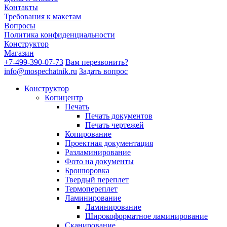
Контакты
Требования к макетам
Вопросы
Политика конфиденциальности
Конструктор
Магазин
+7-499-390-07-73
Вам перезвонить?
info@mospechatnik.ru
Задать вопрос
Конструктор
Копицентр
Печать
Печать документов
Печать чертежей
Копирование
Проектная документация
Разламинирование
Фото на документы
Брошюровка
Твердый переплет
Термопереплет
Ламинирование
Ламинирование
Широкоформатное ламинирование
Сканирование