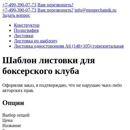
+7-499-390-07-73
Вам перезвонить?
+7-499-390-07-73
Вам перезвонить?
info@mospechatnik.ru
Задать вопрос
Конструктор
Полиграфия
Листовки
Листовка по шаблону
Листовка односторонняя A6 (148×105) горизонтальная
Шаблон листовки для
боксерского клуба
Оформляя заказ, я подтверждаю, что не нарушаю чьих-либо
авторских прав.
Опции
Выбор опций
Цена
Название