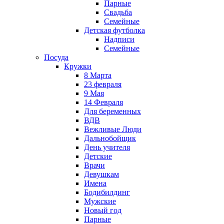
Парные
Свадьба
Семейные
Детская футболка
Надписи
Семейные
Посуда
Кружки
8 Марта
23 февраля
9 Мая
14 Февраля
Для беременных
ВДВ
Вежливые Люди
Дальнобойщик
День учителя
Детские
Врачи
Девушкам
Имена
Бодибилдинг
Мужские
Новый год
Парные