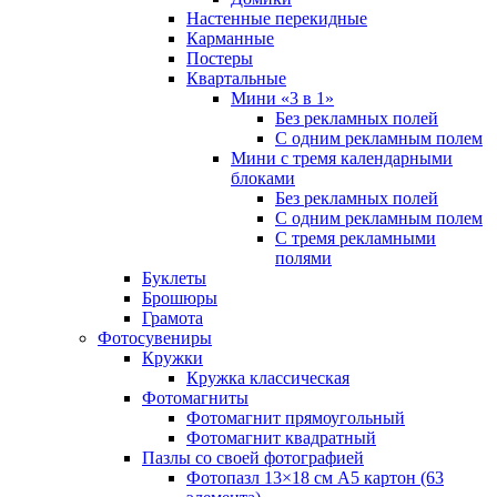
Настенные перекидные
Карманные
Постеры
Квартальные
Мини «3 в 1»
Без рекламных полей
С одним рекламным полем
Мини с тремя календарными
блоками
Без рекламных полей
С одним рекламным полем
С тремя рекламными
полями
Буклеты
Брошюры
Грамота
Фотосувениры
Кружки
Кружка классическая
Фотомагниты
Фотомагнит прямоугольный
Фотомагнит квадратный
Пазлы со своей фотографией
Фотопазл 13×18 см А5 картон (63