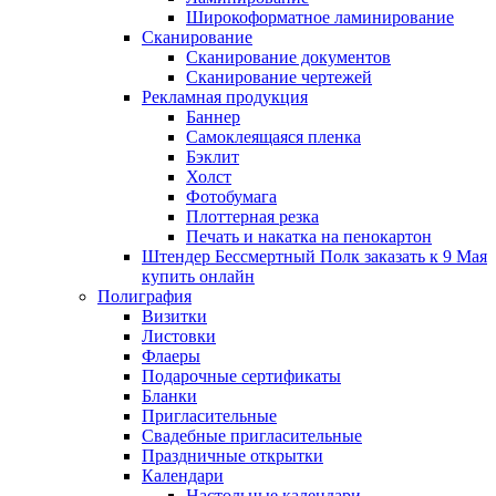
Широкоформатное ламинирование
Сканирование
Сканирование документов
Сканирование чертежей
Рекламная продукция
Баннер
Самоклеящаяся пленка
Бэклит
Холст
Фотобумага
Плоттерная резка
Печать и накатка на пенокартон
Штендер Бессмертный Полк заказать к 9 Мая
купить онлайн
Полиграфия
Визитки
Листовки
Флаеры
Подарочные сертификаты
Бланки
Пригласительные
Свадебные пригласительные
Праздничные открытки
Календари
Настольные календари