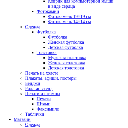
Коврик для компьютерной мыши
в виде сердца
Фотокамни
Фотокамень 19×19 см
Фотокамень 14×14 см
Одежда
Футболка
Футболка
Женская футболка
Детская футболка
Толстовка
Мужская толстовка
Женская толстовка
Детская толстовка
Печать на холсте
Плакаты, афиши, постеры
Бейджи
Ролл-ап стенд
Печати и штампы
Печати
Штамп
Факсимиле
Таблички
Магазин
Одежда