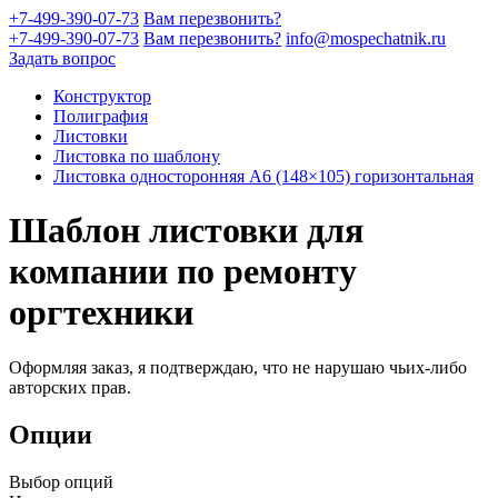
+7-499-390-07-73
Вам перезвонить?
+7-499-390-07-73
Вам перезвонить?
info@mospechatnik.ru
Задать вопрос
Конструктор
Полиграфия
Листовки
Листовка по шаблону
Листовка односторонняя A6 (148×105) горизонтальная
Шаблон листовки для
компании по ремонту
оргтехники
Оформляя заказ, я подтверждаю, что не нарушаю чьих-либо
авторских прав.
Опции
Выбор опций