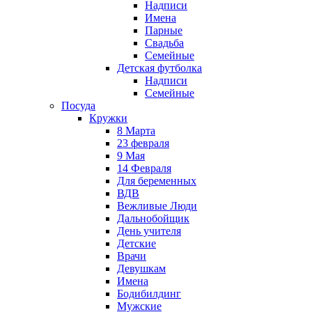
Надписи
Имена
Парные
Свадьба
Семейные
Детская футболка
Надписи
Семейные
Посуда
Кружки
8 Марта
23 февраля
9 Мая
14 Февраля
Для беременных
ВДВ
Вежливые Люди
Дальнобойщик
День учителя
Детские
Врачи
Девушкам
Имена
Бодибилдинг
Мужские