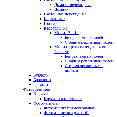
Домики перекидные
Домики
Настенные перекидные
Карманные
Постеры
Квартальные
Мини «3 в 1»
Без рекламных полей
С одним рекламным полем
Мини с тремя календарными
блоками
Без рекламных полей
С одним рекламным полем
С тремя рекламными
полями
Буклеты
Брошюры
Грамота
Фотосувениры
Кружки
Кружка классическая
Фотомагниты
Фотомагнит прямоугольный
Фотомагнит квадратный