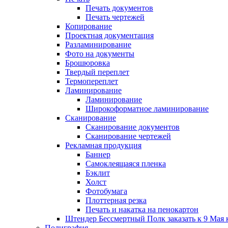
Печать документов
Печать чертежей
Копирование
Проектная документация
Разламинирование
Фото на документы
Брошюровка
Твердый переплет
Термопереплет
Ламинирование
Ламинирование
Широкоформатное ламинирование
Сканирование
Сканирование документов
Сканирование чертежей
Рекламная продукция
Баннер
Самоклеящаяся пленка
Бэклит
Холст
Фотобумага
Плоттерная резка
Печать и накатка на пенокартон
Штендер Бессмертный Полк заказать к 9 Мая 
Полиграфия