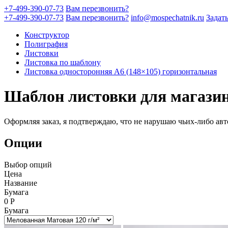
+7-499-390-07-73
Вам перезвонить?
+7-499-390-07-73
Вам перезвонить?
info@mospechatnik.ru
Задат
Конструктор
Полиграфия
Листовки
Листовка по шаблону
Листовка односторонняя A6 (148×105) горизонтальная
Шаблон листовки для магазин
Оформляя заказ, я подтверждаю, что не нарушаю чьих-либо авт
Опции
Выбор опций
Цена
Название
Бумага
0
Р
Бумага