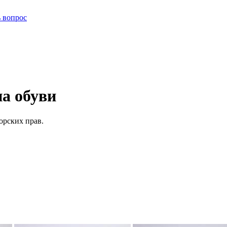
ь вопрос
а обуви
орских прав.