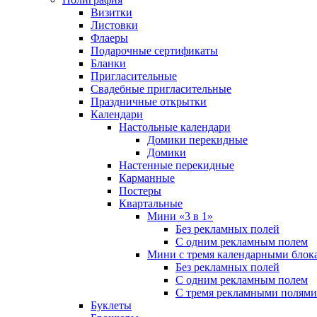
Визитки
Листовки
Флаеры
Подарочные сертификаты
Бланки
Пригласительные
Свадебные пригласительные
Праздничные открытки
Календари
Настольные календари
Домики перекидные
Домики
Настенные перекидные
Карманные
Постеры
Квартальные
Мини «3 в 1»
Без рекламных полей
С одним рекламным полем
Мини с тремя календарными блок
Без рекламных полей
С одним рекламным полем
С тремя рекламными полями
Буклеты