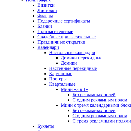
Визитки
Листовки
Флаеры
Подарочные сертификаты
Бланки
Пригласительные
Свадебные пригласительные
Праздничные открытки
Календари
Настольные календари
Домики перекидные
Домики
Настенные перекидные
Карманные
Постеры
Квартальные
Мини «3 в 1»
Без рекламных полей
С одним рекламным полем
Мини с тремя календарными блок
Без рекламных полей
С одним рекламным полем
С тремя рекламными полями
Буклеты