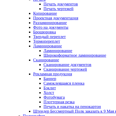
Печать документов
Печать чертежей
Копирование
Проектная документация
Разламинирование
Фото на документы
Брошюровка
Твердый переплет
Термопереплет
Ламинирование
Ламинирование
Широкоформатное ламинирование
Сканирование
Сканирование документов
Сканирование чертежей
Рекламная продукция
Баннер
Самоклеящаяся пленка
Бэклит
Холст
Фотобумага
Плоттерная резка
Печать и накатка на пенокартон
Штендер Бессмертный Полк заказать к 9 Мая 
Полиграфия