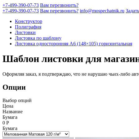
+7-499-390-07-73
Вам перезвонить?
+7-499-390-07-73
Вам перезвонить?
info@mospechatnik.ru
Задат
Конструктор
Полиграфия
Листовки
Листовка по шаблону
Листовка односторонняя A6 (148×105) горизонтальная
Шаблон листовки для магази
Оформляя заказ, я подтверждаю, что не нарушаю чьих-либо авт
Опции
Выбор опций
Цена
Название
Бумага
0
Р
Бумага