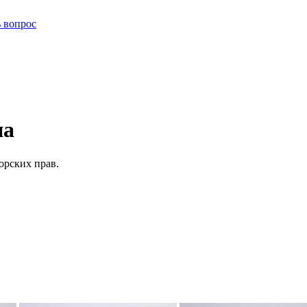
ь вопрос
на
орских прав.