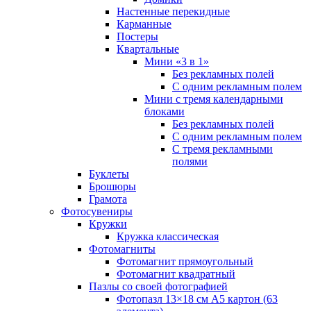
Настенные перекидные
Карманные
Постеры
Квартальные
Мини «3 в 1»
Без рекламных полей
С одним рекламным полем
Мини с тремя календарными
блоками
Без рекламных полей
С одним рекламным полем
С тремя рекламными
полями
Буклеты
Брошюры
Грамота
Фотосувениры
Кружки
Кружка классическая
Фотомагниты
Фотомагнит прямоугольный
Фотомагнит квадратный
Пазлы со своей фотографией
Фотопазл 13×18 см А5 картон (63