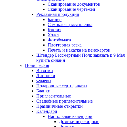
Сканирование документов
Сканирование чертежей
Рекламная продукция
Баннер
Самоклеящаяся пленка
Бэклит
Холст
Фотобумага
Плоттерная резка
Печать и накатка на пенокартон
Штендер Бессмертный Полк заказать к 9 Мая
купить онлайн
Полиграфия
Визитки
Листовки
Флаеры
Подарочные сертификаты
Бланки
Пригласительные
Свадебные пригласительные
Праздничные открытки
Календари
Настольные календари
Домики перекидные
Домики