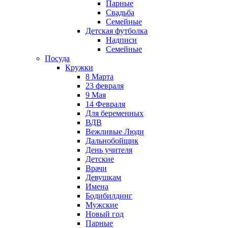
Парные
Свадьба
Семейные
Детская футболка
Надписи
Семейные
Посуда
Кружки
8 Марта
23 февраля
9 Мая
14 Февраля
Для беременных
ВДВ
Вежливые Люди
Дальнобойщик
День учителя
Детские
Врачи
Девушкам
Имена
Бодибилдинг
Мужские
Новый год
Парные