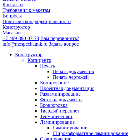
Контакты
Требования к макетам
Вопросы
Политика конфиденциальности
Конструктор
Магазин
+7-499-390-07-73
Вам перезвонить?
info@mospechatnik.ru
Задать вопрос
Конструктор
Копицентр
Печать
Печать документов
Печать чертежей
Копирование
Проектная документация
Разламинирование
Фото на документы
Брошюровка
Твердый переплет
Термопереплет
Ламинирование
Ламинирование
Широкоформатное ламинирование
Сканирование