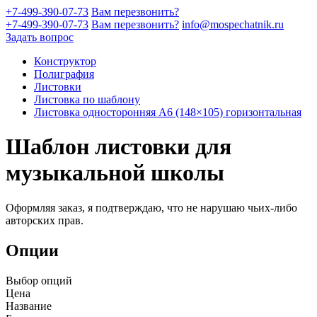
+7-499-390-07-73
Вам перезвонить?
+7-499-390-07-73
Вам перезвонить?
info@mospechatnik.ru
Задать вопрос
Конструктор
Полиграфия
Листовки
Листовка по шаблону
Листовка односторонняя A6 (148×105) горизонтальная
Шаблон листовки для
музыкальной школы
Оформляя заказ, я подтверждаю, что не нарушаю чьих-либо
авторских прав.
Опции
Выбор опций
Цена
Название