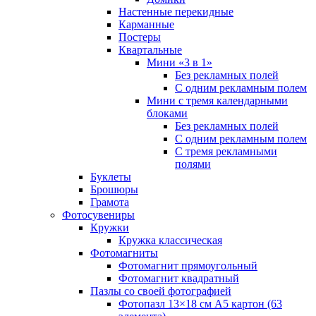
Настенные перекидные
Карманные
Постеры
Квартальные
Мини «3 в 1»
Без рекламных полей
С одним рекламным полем
Мини с тремя календарными
блоками
Без рекламных полей
С одним рекламным полем
С тремя рекламными
полями
Буклеты
Брошюры
Грамота
Фотосувениры
Кружки
Кружка классическая
Фотомагниты
Фотомагнит прямоугольный
Фотомагнит квадратный
Пазлы со своей фотографией
Фотопазл 13×18 см А5 картон (63