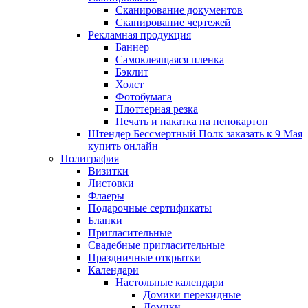
Сканирование документов
Сканирование чертежей
Рекламная продукция
Баннер
Самоклеящаяся пленка
Бэклит
Холст
Фотобумага
Плоттерная резка
Печать и накатка на пенокартон
Штендер Бессмертный Полк заказать к 9 Мая
купить онлайн
Полиграфия
Визитки
Листовки
Флаеры
Подарочные сертификаты
Бланки
Пригласительные
Свадебные пригласительные
Праздничные открытки
Календари
Настольные календари
Домики перекидные
Домики