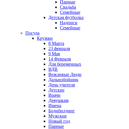
Парные
Свадьба
Семейные
Детская футболка
Надписи
Семейные
Посуда
Кружки
8 Марта
23 февраля
9 Мая
14 Февраля
Для беременных
ВДВ
Вежливые Люди
Дальнобойщик
День учителя
Детские
Врачи
Девушкам
Имена
Бодибилдинг
Мужские
Новый год
Парные