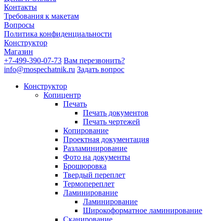
Контакты
Требования к макетам
Вопросы
Политика конфиденциальности
Конструктор
Магазин
+7-499-390-07-73
Вам перезвонить?
info@mospechatnik.ru
Задать вопрос
Конструктор
Копицентр
Печать
Печать документов
Печать чертежей
Копирование
Проектная документация
Разламинирование
Фото на документы
Брошюровка
Твердый переплет
Термопереплет
Ламинирование
Ламинирование
Широкоформатное ламинирование
Сканирование