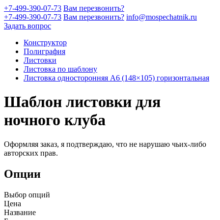
+7-499-390-07-73
Вам перезвонить?
+7-499-390-07-73
Вам перезвонить?
info@mospechatnik.ru
Задать вопрос
Конструктор
Полиграфия
Листовки
Листовка по шаблону
Листовка односторонняя A6 (148×105) горизонтальная
Шаблон листовки для
ночного клуба
Оформляя заказ, я подтверждаю, что не нарушаю чьих-либо
авторских прав.
Опции
Выбор опций
Цена
Название