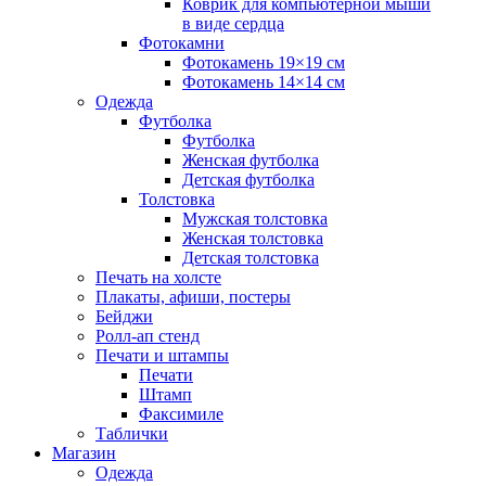
Коврик для компьютерной мыши
в виде сердца
Фотокамни
Фотокамень 19×19 см
Фотокамень 14×14 см
Одежда
Футболка
Футболка
Женская футболка
Детская футболка
Толстовка
Мужская толстовка
Женская толстовка
Детская толстовка
Печать на холсте
Плакаты, афиши, постеры
Бейджи
Ролл-ап стенд
Печати и штампы
Печати
Штамп
Факсимиле
Таблички
Магазин
Одежда