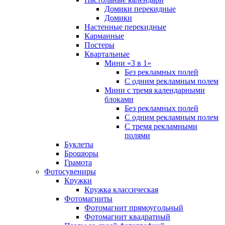
Домики перекидные
Домики
Настенные перекидные
Карманные
Постеры
Квартальные
Мини «3 в 1»
Без рекламных полей
С одним рекламным полем
Мини с тремя календарными
блоками
Без рекламных полей
С одним рекламным полем
С тремя рекламными
полями
Буклеты
Брошюры
Грамота
Фотосувениры
Кружки
Кружка классическая
Фотомагниты
Фотомагнит прямоугольный
Фотомагнит квадратный