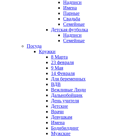
Надписи
Имена
Парные
Свадьба
Семейные
Детская футболка
Надписи
Семейные
Посуда
Кружки
8 Марта
23 февраля
9 Мая
14 Февраля
Для беременных
ВДВ
Вежливые Люди
Дальнобойщик
День учителя
Детские
Врачи
Девушкам
Имена
Бодибилдинг
Мужские