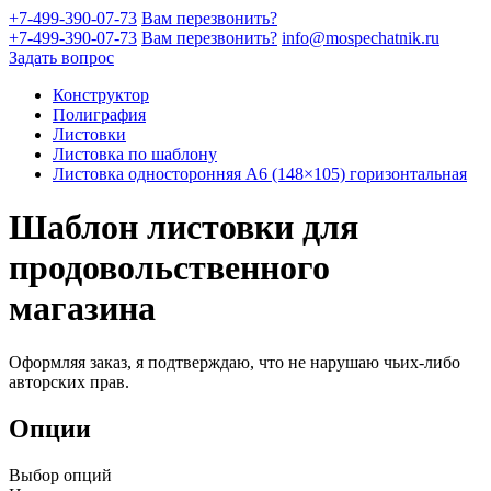
+7-499-390-07-73
Вам перезвонить?
+7-499-390-07-73
Вам перезвонить?
info@mospechatnik.ru
Задать вопрос
Конструктор
Полиграфия
Листовки
Листовка по шаблону
Листовка односторонняя A6 (148×105) горизонтальная
Шаблон листовки для
продовольственного
магазина
Оформляя заказ, я подтверждаю, что не нарушаю чьих-либо
авторских прав.
Опции
Выбор опций