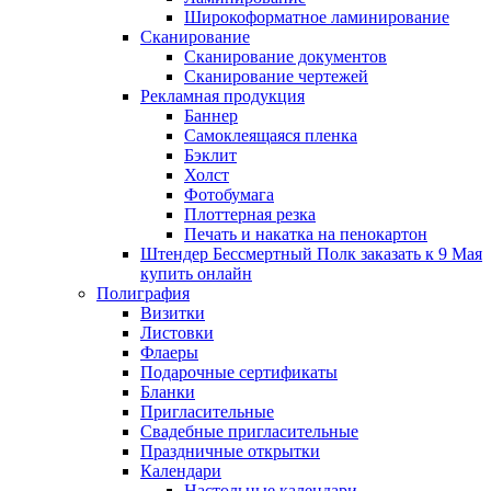
Широкоформатное ламинирование
Сканирование
Сканирование документов
Сканирование чертежей
Рекламная продукция
Баннер
Самоклеящаяся пленка
Бэклит
Холст
Фотобумага
Плоттерная резка
Печать и накатка на пенокартон
Штендер Бессмертный Полк заказать к 9 Мая
купить онлайн
Полиграфия
Визитки
Листовки
Флаеры
Подарочные сертификаты
Бланки
Пригласительные
Свадебные пригласительные
Праздничные открытки
Календари
Настольные календари