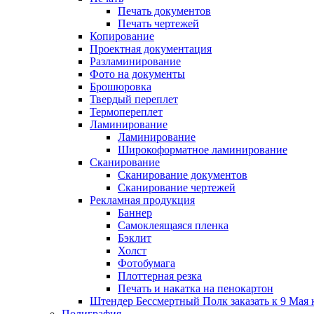
Печать документов
Печать чертежей
Копирование
Проектная документация
Разламинирование
Фото на документы
Брошюровка
Твердый переплет
Термопереплет
Ламинирование
Ламинирование
Широкоформатное ламинирование
Сканирование
Сканирование документов
Сканирование чертежей
Рекламная продукция
Баннер
Самоклеящаяся пленка
Бэклит
Холст
Фотобумага
Плоттерная резка
Печать и накатка на пенокартон
Штендер Бессмертный Полк заказать к 9 Мая 
Полиграфия