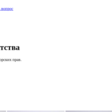
ь вопрос
тства
орских прав.