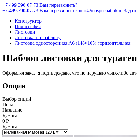
+7-499-390-07-73
Вам перезвонить?
+7-499-390-07-73
Вам перезвонить?
info@mospechatnik.ru
Задат
Конструктор
Полиграфия
Листовки
Листовка по шаблону
Листовка односторонняя A6 (148×105) горизонтальная
Шаблон листовки для тураген
Оформляя заказ, я подтверждаю, что не нарушаю чьих-либо авт
Опции
Выбор опций
Цена
Название
Бумага
0
Р
Бумага