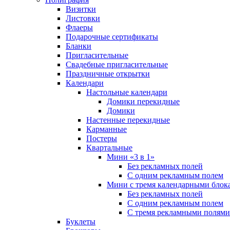
Визитки
Листовки
Флаеры
Подарочные сертификаты
Бланки
Пригласительные
Свадебные пригласительные
Праздничные открытки
Календари
Настольные календари
Домики перекидные
Домики
Настенные перекидные
Карманные
Постеры
Квартальные
Мини «3 в 1»
Без рекламных полей
С одним рекламным полем
Мини с тремя календарными блок
Без рекламных полей
С одним рекламным полем
С тремя рекламными полями
Буклеты