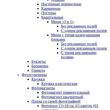
Настенные перекидные
Карманные
Постеры
Квартальные
Мини «3 в 1»
Без рекламных полей
С одним рекламным полем
Мини с тремя календарными
блоками
Без рекламных полей
С одним рекламным полем
С тремя рекламными
полями
Буклеты
Брошюры
Грамота
Фотосувениры
Кружки
Кружка классическая
Фотомагниты
Фотомагнит прямоугольный
Фотомагнит квадратный
Пазлы со своей фотографией
Фотопазл 13×18 см А5 картон (63