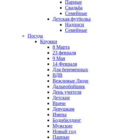
Парные
Свадьба
Семейные
Детская футболка
Надписи
Семейные
Посуда
Кружки
8 Марта
23 февраля
9 Мая
14 Февраля
Для беременных
ВДВ
Вежливые Люди
Дальнобойщик
День учителя
Детские
Врачи
Девушкам
Имена
Бодибилдинг
Мужские
Новый год
Парные