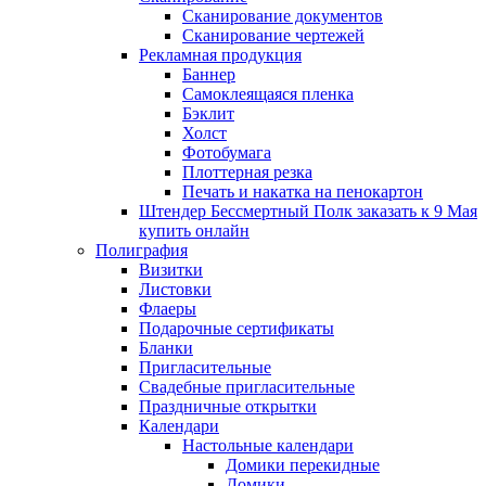
Сканирование документов
Сканирование чертежей
Рекламная продукция
Баннер
Самоклеящаяся пленка
Бэклит
Холст
Фотобумага
Плоттерная резка
Печать и накатка на пенокартон
Штендер Бессмертный Полк заказать к 9 Мая
купить онлайн
Полиграфия
Визитки
Листовки
Флаеры
Подарочные сертификаты
Бланки
Пригласительные
Свадебные пригласительные
Праздничные открытки
Календари
Настольные календари
Домики перекидные
Домики