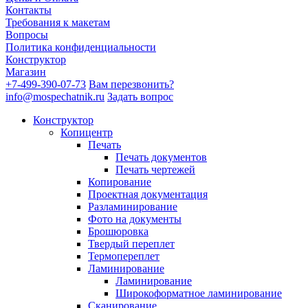
Контакты
Требования к макетам
Вопросы
Политика конфиденциальности
Конструктор
Магазин
+7-499-390-07-73
Вам перезвонить?
info@mospechatnik.ru
Задать вопрос
Конструктор
Копицентр
Печать
Печать документов
Печать чертежей
Копирование
Проектная документация
Разламинирование
Фото на документы
Брошюровка
Твердый переплет
Термопереплет
Ламинирование
Ламинирование
Широкоформатное ламинирование
Сканирование