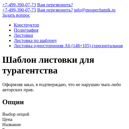
+7-499-390-07-73
Вам перезвонить?
+7-499-390-07-73
Вам перезвонить?
info@mospechatnik.ru
Задать вопрос
Конструктор
Полиграфия
Листовки
Листовка по шаблону
Листовка односторонняя A6 (148×105) горизонтальная
Шаблон листовки для
турагентства
Оформляя заказ, я подтверждаю, что не нарушаю чьих-либо
авторских прав.
Опции
Выбор опций
Цена
Название