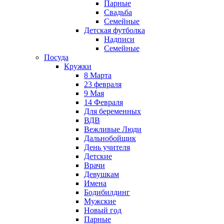
Парные
Свадьба
Семейные
Детская футболка
Надписи
Семейные
Посуда
Кружки
8 Марта
23 февраля
9 Мая
14 Февраля
Для беременных
ВДВ
Вежливые Люди
Дальнобойщик
День учителя
Детские
Врачи
Девушкам
Имена
Бодибилдинг
Мужские
Новый год
Парные