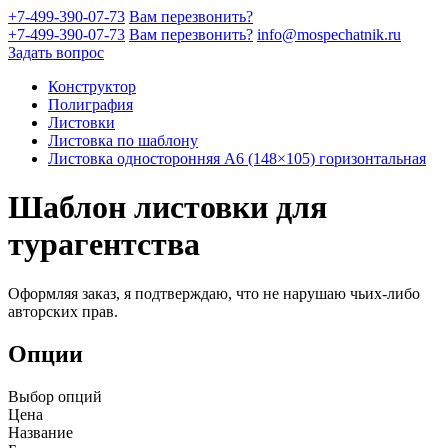
+7-499-390-07-73
Вам перезвонить?
+7-499-390-07-73
Вам перезвонить?
info@mospechatnik.ru
Задать вопрос
Конструктор
Полиграфия
Листовки
Листовка по шаблону
Листовка односторонняя A6 (148×105) горизонтальная
Шаблон листовки для
турагентства
Оформляя заказ, я подтверждаю, что не нарушаю чьих-либо
авторских прав.
Опции
Выбор опций
Цена
Название