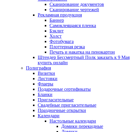
Сканирование документов
Сканирование чертежей
Рекламная продукция
Баннер
Самоклеящаяся пленка
Бэклит
Холст
Фотобумага
Плоттерная резка
Печать и накатка на пенокартон
Штендер Бессмертный Полк заказать к 9 Мая
купить онлайн
Полиграфия
Визитки
Листовки
Флаеры
Подарочные сертификаты
Бланки
Пригласительные
Свадебные пригласительные
Праздничные открытки
Календари
Настольные календари
Домики перекидные
Домики