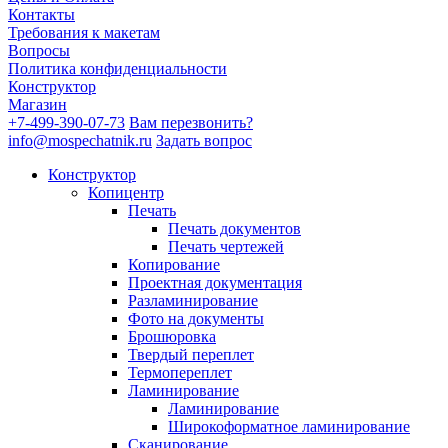
Контакты
Требования к макетам
Вопросы
Политика конфиденциальности
Конструктор
Магазин
+7-499-390-07-73
Вам перезвонить?
info@mospechatnik.ru
Задать вопрос
Конструктор
Копицентр
Печать
Печать документов
Печать чертежей
Копирование
Проектная документация
Разламинирование
Фото на документы
Брошюровка
Твердый переплет
Термопереплет
Ламинирование
Ламинирование
Широкоформатное ламинирование
Сканирование