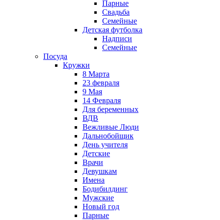
Парные
Свадьба
Семейные
Детская футболка
Надписи
Семейные
Посуда
Кружки
8 Марта
23 февраля
9 Мая
14 Февраля
Для беременных
ВДВ
Вежливые Люди
Дальнобойщик
День учителя
Детские
Врачи
Девушкам
Имена
Бодибилдинг
Мужские
Новый год
Парные