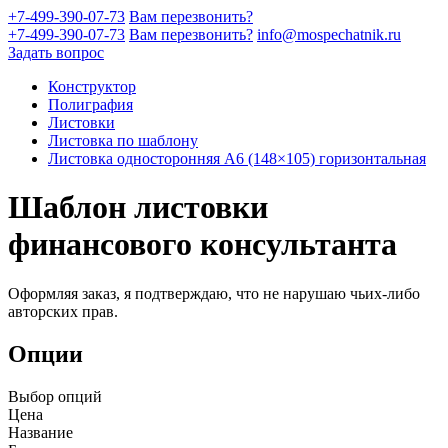
+7-499-390-07-73
Вам перезвонить?
+7-499-390-07-73
Вам перезвонить?
info@mospechatnik.ru
Задать вопрос
Конструктор
Полиграфия
Листовки
Листовка по шаблону
Листовка односторонняя A6 (148×105) горизонтальная
Шаблон листовки
финансового консультанта
Оформляя заказ, я подтверждаю, что не нарушаю чьих-либо
авторских прав.
Опции
Выбор опций
Цена
Название