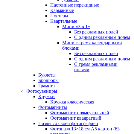
Настенные перекидные
Карманные
Постеры
Квартальные
Мини «3 в 1»
Без рекламных полей
С одним рекламным полем
Мини с тремя календарными
блоками
Без рекламных полей
С одним рекламным полем
С тремя рекламными
полями
Буклеты
Брошюры
Грамота
Фотосувениры
Кружки
Кружка классическая
Фотомагниты
Фотомагнит прямоугольный
Фотомагнит квадратный
Пазлы со своей фотографией
Фотопазл 13×18 см А5 картон (63