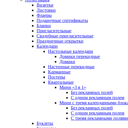
Визитки
Листовки
Флаеры
Подарочные сертификаты
Бланки
Пригласительные
Свадебные пригласительные
Праздничные открытки
Календари
Настольные календари
Домики перекидные
Домики
Настенные перекидные
Карманные
Постеры
Квартальные
Мини «3 в 1»
Без рекламных полей
С одним рекламным полем
Мини с тремя календарными блок
Без рекламных полей
С одним рекламным полем
С тремя рекламными полями
Буклеты