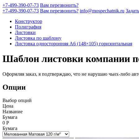
+7-499-390-07-73
Вам перезвонить?
+7-499-390-07-73
Вам перезвонить?
info@mospechatnik.ru
Задат
Конструктор
Полиграфия
Листовки
Листовка по шаблону
Листовка односторонняя A6 (148×105) горизонтальная
Шаблон листовки компании п
Оформляя заказ, я подтверждаю, что не нарушаю чьих-либо авт
Опции
Выбор опций
Цена
Название
Бумага
0
Р
Бумага