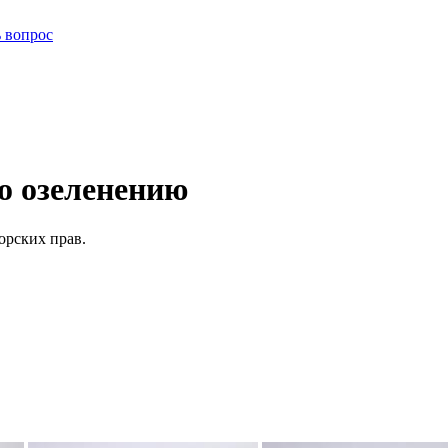
ь вопрос
о озеленению
орских прав.