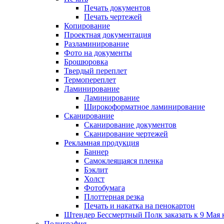
Печать документов
Печать чертежей
Копирование
Проектная документация
Разламинирование
Фото на документы
Брошюровка
Твердый переплет
Термопереплет
Ламинирование
Ламинирование
Широкоформатное ламинирование
Сканирование
Сканирование документов
Сканирование чертежей
Рекламная продукция
Баннер
Самоклеящаяся пленка
Бэклит
Холст
Фотобумага
Плоттерная резка
Печать и накатка на пенокартон
Штендер Бессмертный Полк заказать к 9 Мая 
Полиграфия