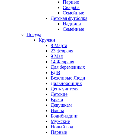
Парные
Свадьба
Семейные
Детская футболка
Надписи
Семейные
Посуда
Кружки
8 Марта
23 февраля
9 Мая
14 Февраля
Для беременных
ВДВ
Вежливые Люди
Дальнобойщик
День учителя
Детские
Врачи
Девушкам
Имена
Бодибилдинг
Мужские
Новый год
Парные