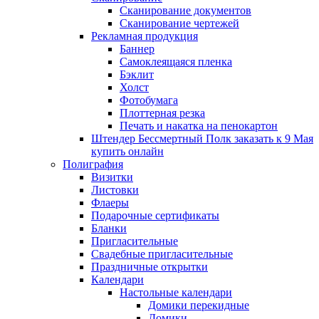
Сканирование документов
Сканирование чертежей
Рекламная продукция
Баннер
Самоклеящаяся пленка
Бэклит
Холст
Фотобумага
Плоттерная резка
Печать и накатка на пенокартон
Штендер Бессмертный Полк заказать к 9 Мая
купить онлайн
Полиграфия
Визитки
Листовки
Флаеры
Подарочные сертификаты
Бланки
Пригласительные
Свадебные пригласительные
Праздничные открытки
Календари
Настольные календари
Домики перекидные
Домики