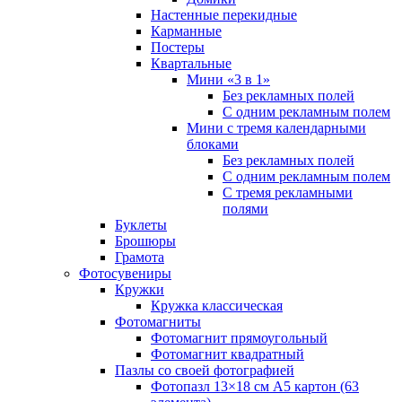
Настенные перекидные
Карманные
Постеры
Квартальные
Мини «3 в 1»
Без рекламных полей
С одним рекламным полем
Мини с тремя календарными
блоками
Без рекламных полей
С одним рекламным полем
С тремя рекламными
полями
Буклеты
Брошюры
Грамота
Фотосувениры
Кружки
Кружка классическая
Фотомагниты
Фотомагнит прямоугольный
Фотомагнит квадратный
Пазлы со своей фотографией
Фотопазл 13×18 см А5 картон (63