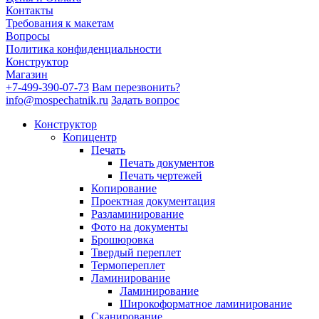
Контакты
Требования к макетам
Вопросы
Политика конфиденциальности
Конструктор
Магазин
+7-499-390-07-73
Вам перезвонить?
info@mospechatnik.ru
Задать вопрос
Конструктор
Копицентр
Печать
Печать документов
Печать чертежей
Копирование
Проектная документация
Разламинирование
Фото на документы
Брошюровка
Твердый переплет
Термопереплет
Ламинирование
Ламинирование
Широкоформатное ламинирование
Сканирование