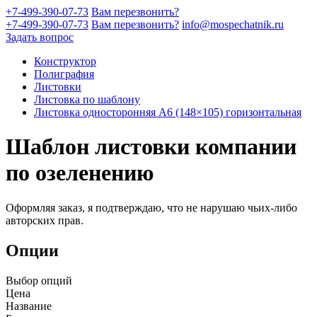
+7-499-390-07-73
Вам перезвонить?
+7-499-390-07-73
Вам перезвонить?
info@mospechatnik.ru
Задать вопрос
Конструктор
Полиграфия
Листовки
Листовка по шаблону
Листовка односторонняя A6 (148×105) горизонтальная
Шаблон листовки компании
по озеленению
Оформляя заказ, я подтверждаю, что не нарушаю чьих-либо
авторских прав.
Опции
Выбор опций
Цена
Название