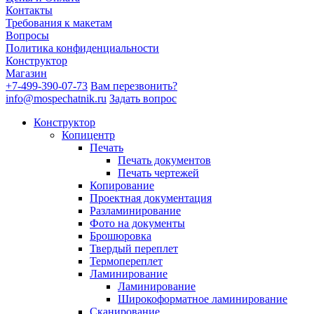
Контакты
Требования к макетам
Вопросы
Политика конфиденциальности
Конструктор
Магазин
+7-499-390-07-73
Вам перезвонить?
info@mospechatnik.ru
Задать вопрос
Конструктор
Копицентр
Печать
Печать документов
Печать чертежей
Копирование
Проектная документация
Разламинирование
Фото на документы
Брошюровка
Твердый переплет
Термопереплет
Ламинирование
Ламинирование
Широкоформатное ламинирование
Сканирование