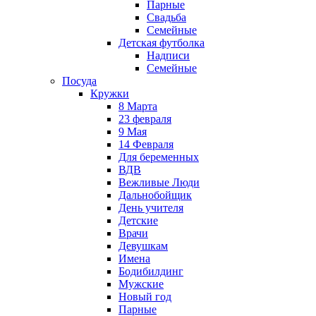
Парные
Свадьба
Семейные
Детская футболка
Надписи
Семейные
Посуда
Кружки
8 Марта
23 февраля
9 Мая
14 Февраля
Для беременных
ВДВ
Вежливые Люди
Дальнобойщик
День учителя
Детские
Врачи
Девушкам
Имена
Бодибилдинг
Мужские
Новый год
Парные