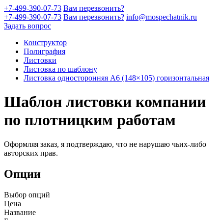
+7-499-390-07-73
Вам перезвонить?
+7-499-390-07-73
Вам перезвонить?
info@mospechatnik.ru
Задать вопрос
Конструктор
Полиграфия
Листовки
Листовка по шаблону
Листовка односторонняя A6 (148×105) горизонтальная
Шаблон листовки компании
по плотницким работам
Оформляя заказ, я подтверждаю, что не нарушаю чьих-либо
авторских прав.
Опции
Выбор опций
Цена
Название