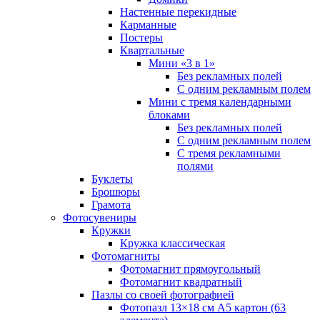
Настенные перекидные
Карманные
Постеры
Квартальные
Мини «3 в 1»
Без рекламных полей
С одним рекламным полем
Мини с тремя календарными
блоками
Без рекламных полей
С одним рекламным полем
С тремя рекламными
полями
Буклеты
Брошюры
Грамота
Фотосувениры
Кружки
Кружка классическая
Фотомагниты
Фотомагнит прямоугольный
Фотомагнит квадратный
Пазлы со своей фотографией
Фотопазл 13×18 см А5 картон (63