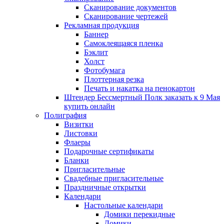
Сканирование документов
Сканирование чертежей
Рекламная продукция
Баннер
Самоклеящаяся пленка
Бэклит
Холст
Фотобумага
Плоттерная резка
Печать и накатка на пенокартон
Штендер Бессмертный Полк заказать к 9 Мая
купить онлайн
Полиграфия
Визитки
Листовки
Флаеры
Подарочные сертификаты
Бланки
Пригласительные
Свадебные пригласительные
Праздничные открытки
Календари
Настольные календари
Домики перекидные
Домики