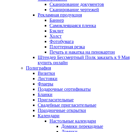
Сканирование документов
Сканирование чертежей
Рекламная продукция
Баннер
Самоклеящаяся пленка
Бэклит
Холст
Фотобумага
Плоттерная резка
Печать и накатка на пенокартон
Штендер Бессмертный Полк заказать к 9 Мая
купить онлайн
Полиграфия
Визитки
Листовки
Флаеры
Подарочные сертификаты
Бланки
Пригласительные
Свадебные пригласительные
Праздничные открытки
Календари
Настольные календари
Домики перекидные
Домики