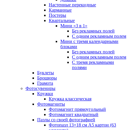
Настенные перекидные
Карманные
Постеры
Квартальные
Мини «3 в 1»
Без рекламных полей
С одним рекламным полем
Мини с тремя календарными
блоками
Без рекламных полей
С одним рекламным полем
С тремя рекламными
полями
Буклеты
Брошюры
Грамота
Фотосувениры
Кружки
Кружка классическая
Фотомагниты
Фотомагнит прямоугольный
Фотомагнит квадратный
Пазлы со своей фотографией
Фотопазл 13×18 см А5 картон (63