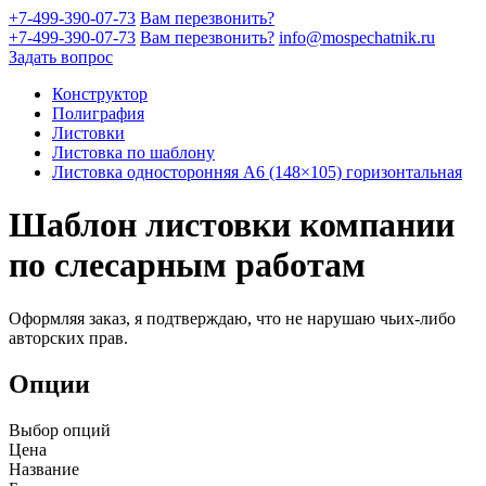
+7-499-390-07-73
Вам перезвонить?
+7-499-390-07-73
Вам перезвонить?
info@mospechatnik.ru
Задать вопрос
Конструктор
Полиграфия
Листовки
Листовка по шаблону
Листовка односторонняя A6 (148×105) горизонтальная
Шаблон листовки компании
по слесарным работам
Оформляя заказ, я подтверждаю, что не нарушаю чьих-либо
авторских прав.
Опции
Выбор опций
Цена
Название