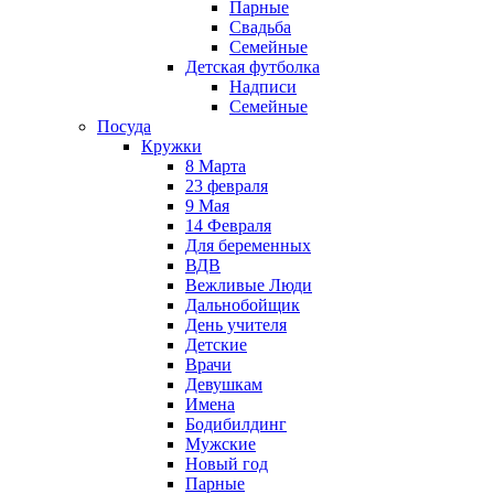
Парные
Свадьба
Семейные
Детская футболка
Надписи
Семейные
Посуда
Кружки
8 Марта
23 февраля
9 Мая
14 Февраля
Для беременных
ВДВ
Вежливые Люди
Дальнобойщик
День учителя
Детские
Врачи
Девушкам
Имена
Бодибилдинг
Мужские
Новый год
Парные