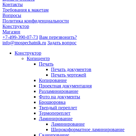
Контакты
Требования к макетам
Вопросы
Политика конфиденциальности
Конструктор
Магазин
+7-499-390-07-73
Вам перезвонить?
info@mospechatnik.ru
Задать вопрос
Конструктор
Копицентр
Печать
Печать документов
Печать чертежей
Копирование
Проектная документация
Разламинирование
Фото на документы
Брошюровка
Твердый переплет
Термопереплет
Ламинирование
Ламинирование
Широкоформатное ламинирование
Сканирование