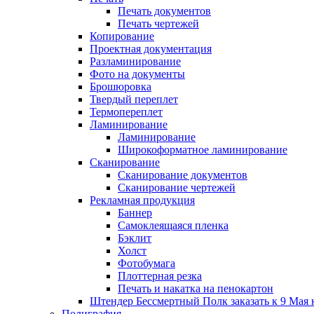
Печать документов
Печать чертежей
Копирование
Проектная документация
Разламинирование
Фото на документы
Брошюровка
Твердый переплет
Термопереплет
Ламинирование
Ламинирование
Широкоформатное ламинирование
Сканирование
Сканирование документов
Сканирование чертежей
Рекламная продукция
Баннер
Самоклеящаяся пленка
Бэклит
Холст
Фотобумага
Плоттерная резка
Печать и накатка на пенокартон
Штендер Бессмертный Полк заказать к 9 Мая 
Полиграфия