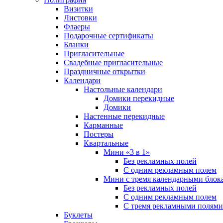
Визитки
Листовки
Флаеры
Подарочные сертификаты
Бланки
Пригласительные
Свадебные пригласительные
Праздничные открытки
Календари
Настольные календари
Домики перекидные
Домики
Настенные перекидные
Карманные
Постеры
Квартальные
Мини «3 в 1»
Без рекламных полей
С одним рекламным полем
Мини с тремя календарными блок
Без рекламных полей
С одним рекламным полем
С тремя рекламными полями
Буклеты