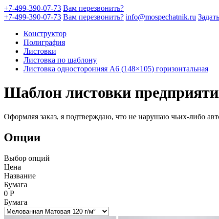
+7-499-390-07-73
Вам перезвонить?
+7-499-390-07-73
Вам перезвонить?
info@mospechatnik.ru
Задат
Конструктор
Полиграфия
Листовки
Листовка по шаблону
Листовка односторонняя A6 (148×105) горизонтальная
Шаблон листовки предприятия
Оформляя заказ, я подтверждаю, что не нарушаю чьих-либо авт
Опции
Выбор опций
Цена
Название
Бумага
0
Р
Бумага