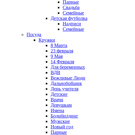
Парные
Свадьба
Семейные
Детская футболка
Надписи
Семейные
Посуда
Кружки
8 Марта
23 февраля
9 Мая
14 Февраля
Для беременных
ВДВ
Вежливые Люди
Дальнобойщик
День учителя
Детские
Врачи
Девушкам
Имена
Бодибилдинг
Мужские
Новый год
Парные