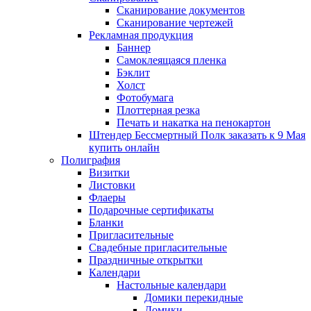
Сканирование документов
Сканирование чертежей
Рекламная продукция
Баннер
Самоклеящаяся пленка
Бэклит
Холст
Фотобумага
Плоттерная резка
Печать и накатка на пенокартон
Штендер Бессмертный Полк заказать к 9 Мая
купить онлайн
Полиграфия
Визитки
Листовки
Флаеры
Подарочные сертификаты
Бланки
Пригласительные
Свадебные пригласительные
Праздничные открытки
Календари
Настольные календари
Домики перекидные
Домики