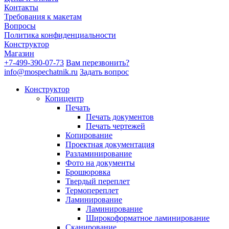
Контакты
Требования к макетам
Вопросы
Политика конфиденциальности
Конструктор
Магазин
+7-499-390-07-73
Вам перезвонить?
info@mospechatnik.ru
Задать вопрос
Конструктор
Копицентр
Печать
Печать документов
Печать чертежей
Копирование
Проектная документация
Разламинирование
Фото на документы
Брошюровка
Твердый переплет
Термопереплет
Ламинирование
Ламинирование
Широкоформатное ламинирование
Сканирование