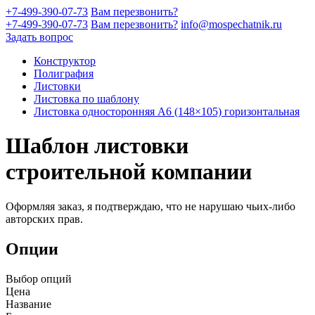
+7-499-390-07-73
Вам перезвонить?
+7-499-390-07-73
Вам перезвонить?
info@mospechatnik.ru
Задать вопрос
Конструктор
Полиграфия
Листовки
Листовка по шаблону
Листовка односторонняя A6 (148×105) горизонтальная
Шаблон листовки
строительной компании
Оформляя заказ, я подтверждаю, что не нарушаю чьих-либо
авторских прав.
Опции
Выбор опций
Цена
Название