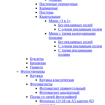
Настенные перекидные
Карманные
Постеры
Квартальные
Мини «3 в 1»
Без рекламных полей
С одним рекламным полем
Мини с тремя календарными
блоками
Без рекламных полей
С одним рекламным полем
С тремя рекламными
полями
Буклеты
Брошюры
Грамота
Фотосувениры
Кружки
Кружка классическая
Фотомагниты
Фотомагнит прямоугольный
Фотомагнит квадратный
Пазлы со своей фотографией
Фотопазл 13×18 см А5 картон (63