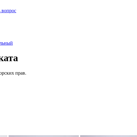
ь вопрос
альный
ката
орских прав.