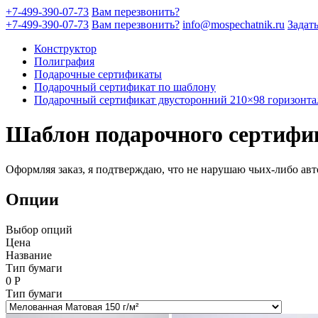
+7-499-390-07-73
Вам перезвонить?
+7-499-390-07-73
Вам перезвонить?
info@mospechatnik.ru
Задат
Конструктор
Полиграфия
Подарочные сертификаты
Подарочный сертификат по шаблону
Подарочный сертификат двусторонний 210×98 горизонт
Шаблон подарочного сертифи
Оформляя заказ, я подтверждаю, что не нарушаю чьих-либо авт
Опции
Выбор опций
Цена
Название
Тип бумаги
0
Р
Тип бумаги