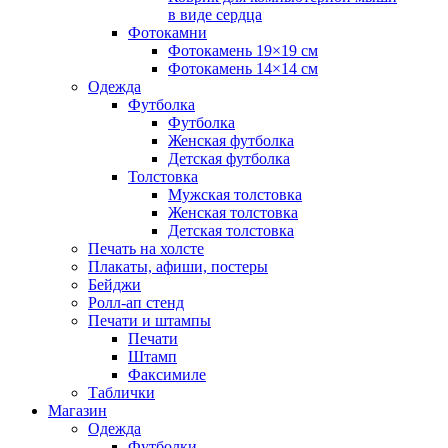
в виде сердца
Фотокамни
Фотокамень 19×19 см
Фотокамень 14×14 см
Одежда
Футболка
Футболка
Женская футболка
Детская футболка
Толстовка
Мужская толстовка
Женская толстовка
Детская толстовка
Печать на холсте
Плакаты, афиши, постеры
Бейджи
Ролл-ап стенд
Печати и штампы
Печати
Штамп
Факсимиле
Таблички
Магазин
Одежда
Футболки