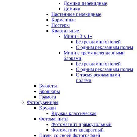
Домики перекидные
Домики
Настенные перекидные
Карманные
Постеры
Квартальные
Мини «3 в 1»
Без рекламных полей
С одним рекламным полем
Мини с тремя календарными
блоками
Без рекламных полей
С одним рекламным полем
С тремя рекламными
полями
Буклеты
Брошюры
Грамота
Фотосувениры
Кружки
Кружка классическая
Фотомагниты
Фотомагнит прямоугольный
Фотомагнит квадратный
Пазлы со своей фотографией