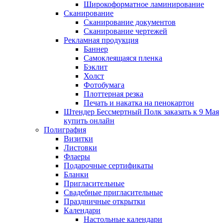
Широкоформатное ламинирование
Сканирование
Сканирование документов
Сканирование чертежей
Рекламная продукция
Баннер
Самоклеящаяся пленка
Бэклит
Холст
Фотобумага
Плоттерная резка
Печать и накатка на пенокартон
Штендер Бессмертный Полк заказать к 9 Мая
купить онлайн
Полиграфия
Визитки
Листовки
Флаеры
Подарочные сертификаты
Бланки
Пригласительные
Свадебные пригласительные
Праздничные открытки
Календари
Настольные календари