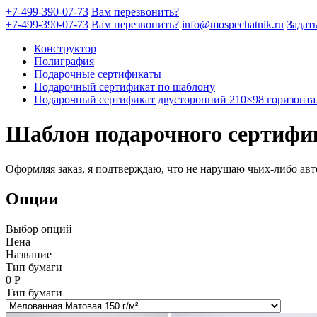
+7-499-390-07-73
Вам перезвонить?
+7-499-390-07-73
Вам перезвонить?
info@mospechatnik.ru
Задат
Конструктор
Полиграфия
Подарочные сертификаты
Подарочный сертификат по шаблону
Подарочный сертификат двусторонний 210×98 горизонт
Шаблон подарочного сертифи
Оформляя заказ, я подтверждаю, что не нарушаю чьих-либо авт
Опции
Выбор опций
Цена
Название
Тип бумаги
0
Р
Тип бумаги