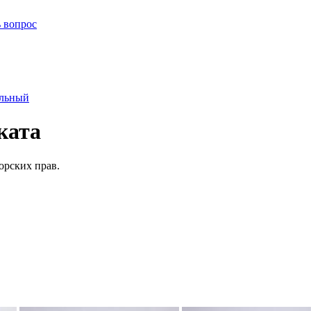
ь вопрос
альный
ката
орских прав.