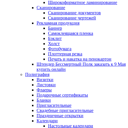
Широкоформатное ламинирование
Сканирование
Сканирование документов
Сканирование чертежей
Рекламная продукция
Баннер
Самоклеящаяся пленка
Бэклит
Холст
Фотобумага
Плоттерная резка
Печать и накатка на пенокартон
Штендер Бессмертный Полк заказать к 9 Мая
купить онлайн
Полиграфия
Визитки
Листовки
Флаеры
Подарочные сертификаты
Бланки
Пригласительные
Свадебные пригласительные
Праздничные открытки
Календари
Настольные календари