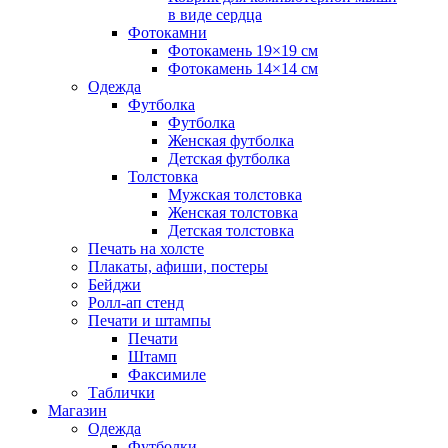
в виде сердца
Фотокамни
Фотокамень 19×19 см
Фотокамень 14×14 см
Одежда
Футболка
Футболка
Женская футболка
Детская футболка
Толстовка
Мужская толстовка
Женская толстовка
Детская толстовка
Печать на холсте
Плакаты, афиши, постеры
Бейджи
Ролл-ап стенд
Печати и штампы
Печати
Штамп
Факсимиле
Таблички
Магазин
Одежда
Футболки