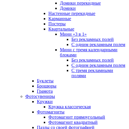
Домики перекидные
Домики
Настенные перекидные
Карманные
Постеры
Квартальные
Мини «3 в 1»
Без рекламных полей
С одним рекламным полем
Мини с тремя календарными
блоками
Без рекламных полей
С одним рекламным полем
С тремя рекламными
полями
Буклеты
Брошюры
Грамота
Фотосувениры
Кружки
Кружка классическая
Фотомагниты
Фотомагнит прямоугольный
Фотомагнит квадратный
Пазлы со своей фотографией