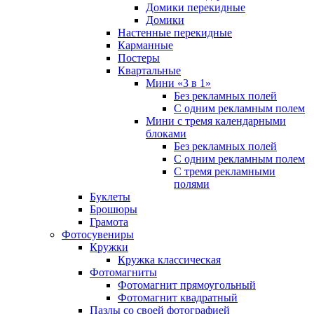
Домики перекидные
Домики
Настенные перекидные
Карманные
Постеры
Квартальные
Мини «3 в 1»
Без рекламных полей
С одним рекламным полем
Мини с тремя календарными
блоками
Без рекламных полей
С одним рекламным полем
С тремя рекламными
полями
Буклеты
Брошюры
Грамота
Фотосувениры
Кружки
Кружка классическая
Фотомагниты
Фотомагнит прямоугольный
Фотомагнит квадратный
Пазлы со своей фотографией