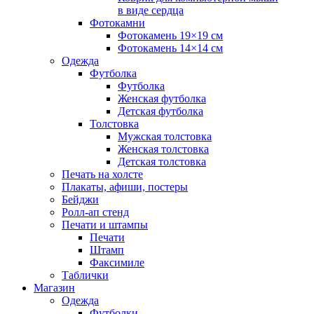
в виде сердца
Фотокамни
Фотокамень 19×19 см
Фотокамень 14×14 см
Одежда
Футболка
Футболка
Женская футболка
Детская футболка
Толстовка
Мужская толстовка
Женская толстовка
Детская толстовка
Печать на холсте
Плакаты, афиши, постеры
Бейджи
Ролл-ап стенд
Печати и штампы
Печати
Штамп
Факсимиле
Таблички
Магазин
Одежда
Футболки