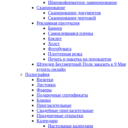
Широкоформатное ламинирование
Сканирование
Сканирование документов
Сканирование чертежей
Рекламная продукция
Баннер
Самоклеящаяся пленка
Бэклит
Холст
Фотобумага
Плоттерная резка
Печать и накатка на пенокартон
Штендер Бессмертный Полк заказать к 9 Мая
купить онлайн
Полиграфия
Визитки
Листовки
Флаеры
Подарочные сертификаты
Бланки
Пригласительные
Свадебные пригласительные
Праздничные открытки
Календари
Настольные календари