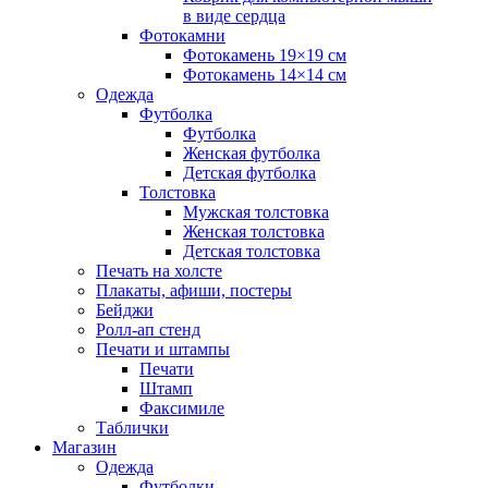
в виде сердца
Фотокамни
Фотокамень 19×19 см
Фотокамень 14×14 см
Одежда
Футболка
Футболка
Женская футболка
Детская футболка
Толстовка
Мужская толстовка
Женская толстовка
Детская толстовка
Печать на холсте
Плакаты, афиши, постеры
Бейджи
Ролл-ап стенд
Печати и штампы
Печати
Штамп
Факсимиле
Таблички
Магазин
Одежда
Футболки