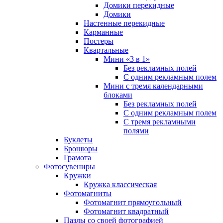
Домики перекидные
Домики
Настенные перекидные
Карманные
Постеры
Квартальные
Мини «3 в 1»
Без рекламных полей
С одним рекламным полем
Мини с тремя календарными
блоками
Без рекламных полей
С одним рекламным полем
С тремя рекламными
полями
Буклеты
Брошюры
Грамота
Фотосувениры
Кружки
Кружка классическая
Фотомагниты
Фотомагнит прямоугольный
Фотомагнит квадратный
Пазлы со своей фотографией