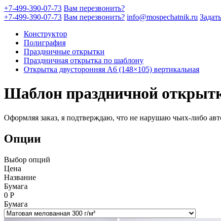
+7-499-390-07-73
Вам перезвонить?
+7-499-390-07-73
Вам перезвонить?
info@mospechatnik.ru
Задат
Конструктор
Полиграфия
Праздничные открытки
Праздничная открытка по шаблону
Открытка двусторонняя A6 (148×105) вертикальная
Шаблон праздничной открытк
Оформляя заказ, я подтверждаю, что не нарушаю чьих-либо авт
Опции
Выбор опций
Цена
Название
Бумага
0
Р
Бумага