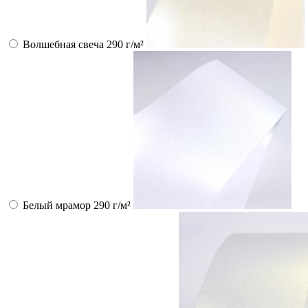
Волшебная свеча 290 г/м²
Белый мрамор 290 г/м²