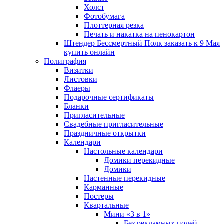
Холст
Фотобумага
Плоттерная резка
Печать и накатка на пенокартон
Штендер Бессмертный Полк заказать к 9 Мая
купить онлайн
Полиграфия
Визитки
Листовки
Флаеры
Подарочные сертификаты
Бланки
Пригласительные
Свадебные пригласительные
Праздничные открытки
Календари
Настольные календари
Домики перекидные
Домики
Настенные перекидные
Карманные
Постеры
Квартальные
Мини «3 в 1»
Без рекламных полей