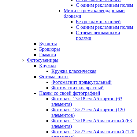
С одним рекламным полем
Мини с тремя календарными
блоками
Без рекламных полей
С одним рекламным полем
С тремя рекламными
полями
Буклеты
Брошюры
Грамота
Фотосувениры
Кружки
Кружка классическая
Фотомагниты
Фотомагнит прямоугольный
Фотомагнит квадратный
Пазлы со своей фотографией
Фотопазл 13×18 см А5 картон (63
элемента)
Фотопазл 18×27 см А4 картон (120
элементов)
Фотопазл 13×18 см А5 магнитный (63
элемента)
Фотопазл 18×27 см А4 магнитный (120