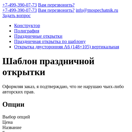
+7-499-390-07-73
Вам перезвонить?
+7-499-390-07-73
Вам перезвонить?
info@mospechatnik.ru
Задать вопрос
Конструктор
Полиграфия
Праздничные открытки
Праздничная открытка по шаблону
Открытка двусторонняя A6 (148×105) вертикальная
Шаблон праздничной
открытки
Оформляя заказ, я подтверждаю, что не нарушаю чьих-либо
авторских прав.
Опции
Выбор опций
Цена
Название