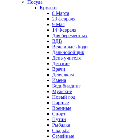
Посуда
Кружки
8 Марта
23 февраля
9 Мая
14 Февраля
Для беременных
ВДВ
Вежливые Люди
Дальнобойщик
День учителя
Детские
Врачи
Девушкам
Имена
Бодибилдинг
Мужские
Новый год
Парные
Военные
Спорт
Путин
Рыбалка
Свадьба
Семейные