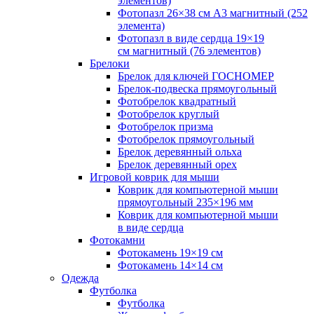
элементов)
Фотопазл 26×38 см А3 магнитный (252
элемента)
Фотопазл в виде сердца 19×19
см магнитный (76 элементов)
Брелоки
Брелок для ключей ГОСНОМЕР
Брелок-подвеска прямоугольный
Фотобрелок квадратный
Фотобрелок круглый
Фотобрелок призма
Фотобрелок прямоугольный
Брелок деревянный ольха
Брелок деревянный орех
Игровой коврик для мыши
Коврик для компьютерной мыши
прямоугольный 235×196 мм
Коврик для компьютерной мыши
в виде сердца
Фотокамни
Фотокамень 19×19 см
Фотокамень 14×14 см
Одежда
Футболка
Футболка