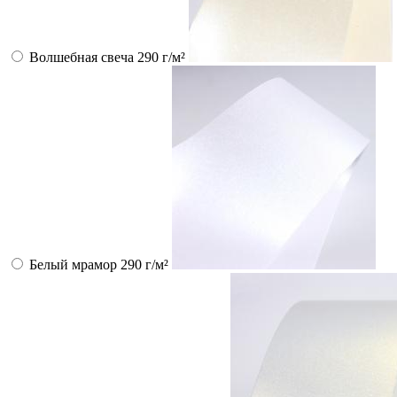
Волшебная свеча 290 г/м²
Белый мрамор 290 г/м²