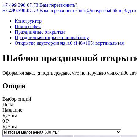
+7-499-390-07-73
Вам перезвонить?
+7-499-390-07-73
Вам перезвонить?
info@mospechatnik.ru
Задат
Конструктор
Полиграфия
Праздничные открытки
Праздничная открытка по шаблону
Открытка двусторонняя A6 (148×105) вертикальная
Шаблон праздничной открыт
Оформляя заказ, я подтверждаю, что не нарушаю чьих-либо авт
Опции
Выбор опций
Цена
Название
Бумага
0
Р
Бумага