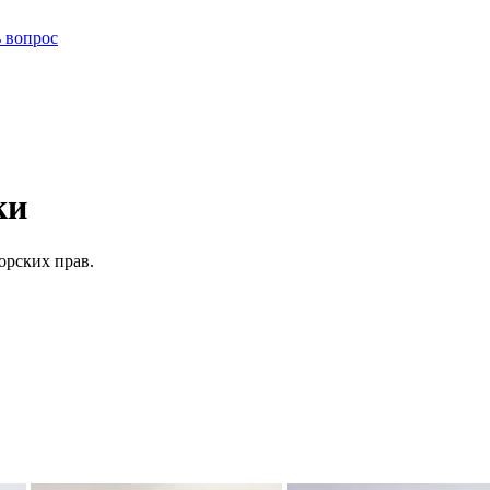
ь вопрос
ки
орских прав.