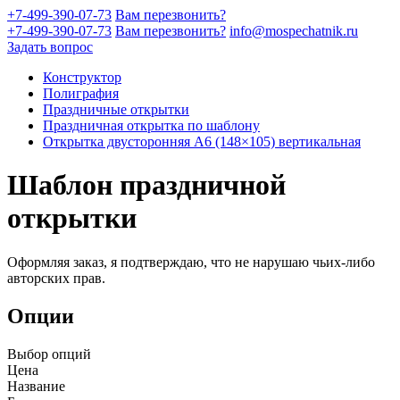
+7-499-390-07-73
Вам перезвонить?
+7-499-390-07-73
Вам перезвонить?
info@mospechatnik.ru
Задать вопрос
Конструктор
Полиграфия
Праздничные открытки
Праздничная открытка по шаблону
Открытка двусторонняя A6 (148×105) вертикальная
Шаблон праздничной
открытки
Оформляя заказ, я подтверждаю, что не нарушаю чьих-либо
авторских прав.
Опции
Выбор опций
Цена
Название