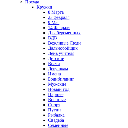
Посуда
Кружки
8 Марта
23 февраля
9 Мая
14 Февраля
Для беременных
ВДВ
Вежливые Люди
Дальнобойщик
День учителя
Детские
Врачи
Девушкам
Имена
Бодибилдинг
Мужские
Новый год
Парные
Военные
Спорт
Путин
Рыбалка
Свадьба
Семейные