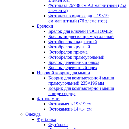
элементов)
Фотопазл 26×38 см А3 магнитный (252
элемента)
Фотопазл в виде сердца 19×19
см магнитный (76 элементов)
Брелоки
Брелок для ключей ГОСНОМЕР
Брелок-подвеска прямоугольный
Фотобрелок квадратный
Фотобрелок круглый
Фотобрелок призма
Фотобрелок прямоугольный
Брелок деревянный ольха
Брелок деревянный орех
Игровой коврик для мыши
Коврик для компьютерной мыши
прямоугольный 235×196 мм
Коврик для компьютерной мыши
в виде сердца
Фотокамни
Фотокамень 19×19 см
Фотокамень 14×14 см
Одежда
Футболка
Футболка