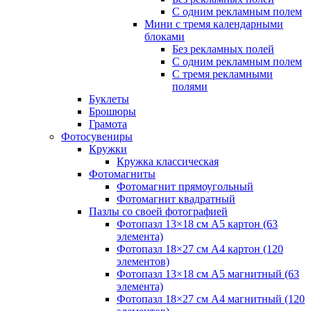
С одним рекламным полем
Мини с тремя календарными
блоками
Без рекламных полей
С одним рекламным полем
С тремя рекламными
полями
Буклеты
Брошюры
Грамота
Фотосувениры
Кружки
Кружка классическая
Фотомагниты
Фотомагнит прямоугольный
Фотомагнит квадратный
Пазлы со своей фотографией
Фотопазл 13×18 см А5 картон (63
элемента)
Фотопазл 18×27 см А4 картон (120
элементов)
Фотопазл 13×18 см А5 магнитный (63
элемента)
Фотопазл 18×27 см А4 магнитный (120