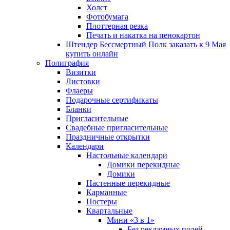
Холст
Фотобумага
Плоттерная резка
Печать и накатка на пенокартон
Штендер Бессмертный Полк заказать к 9 Мая
купить онлайн
Полиграфия
Визитки
Листовки
Флаеры
Подарочные сертификаты
Бланки
Пригласительные
Свадебные пригласительные
Праздничные открытки
Календари
Настольные календари
Домики перекидные
Домики
Настенные перекидные
Карманные
Постеры
Квартальные
Мини «3 в 1»
Без рекламных полей