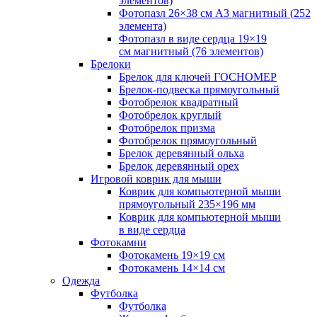
элементов)
Фотопазл 26×38 см А3 магнитный (252
элемента)
Фотопазл в виде сердца 19×19
см магнитный (76 элементов)
Брелоки
Брелок для ключей ГОСНОМЕР
Брелок-подвеска прямоугольный
Фотобрелок квадратный
Фотобрелок круглый
Фотобрелок призма
Фотобрелок прямоугольный
Брелок деревянный ольха
Брелок деревянный орех
Игровой коврик для мыши
Коврик для компьютерной мыши
прямоугольный 235×196 мм
Коврик для компьютерной мыши
в виде сердца
Фотокамни
Фотокамень 19×19 см
Фотокамень 14×14 см
Одежда
Футболка
Футболка