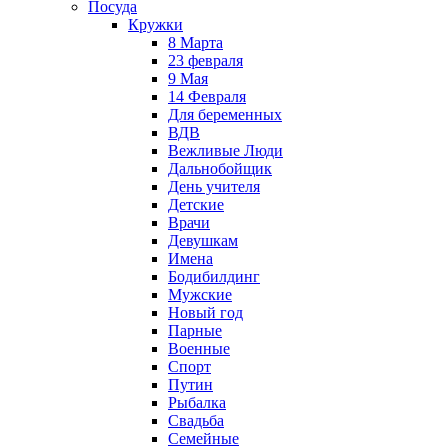
Посуда
Кружки
8 Марта
23 февраля
9 Мая
14 Февраля
Для беременных
ВДВ
Вежливые Люди
Дальнобойщик
День учителя
Детские
Врачи
Девушкам
Имена
Бодибилдинг
Мужские
Новый год
Парные
Военные
Спорт
Путин
Рыбалка
Свадьба
Семейные