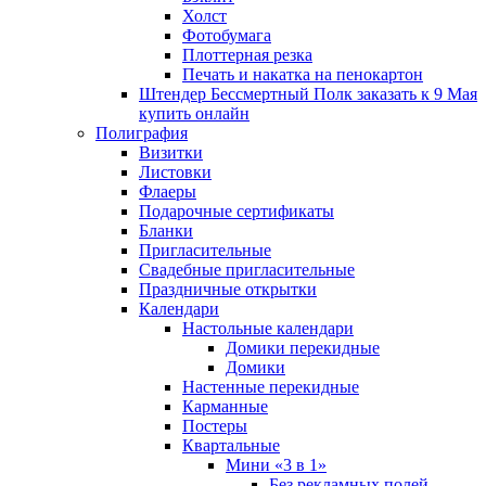
Холст
Фотобумага
Плоттерная резка
Печать и накатка на пенокартон
Штендер Бессмертный Полк заказать к 9 Мая
купить онлайн
Полиграфия
Визитки
Листовки
Флаеры
Подарочные сертификаты
Бланки
Пригласительные
Свадебные пригласительные
Праздничные открытки
Календари
Настольные календари
Домики перекидные
Домики
Настенные перекидные
Карманные
Постеры
Квартальные
Мини «3 в 1»
Без рекламных полей