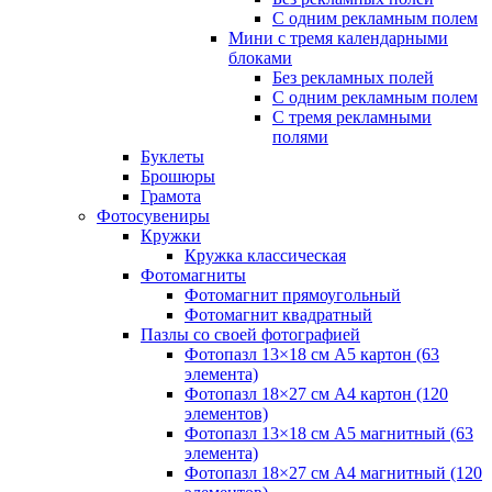
С одним рекламным полем
Мини с тремя календарными
блоками
Без рекламных полей
С одним рекламным полем
С тремя рекламными
полями
Буклеты
Брошюры
Грамота
Фотосувениры
Кружки
Кружка классическая
Фотомагниты
Фотомагнит прямоугольный
Фотомагнит квадратный
Пазлы со своей фотографией
Фотопазл 13×18 см А5 картон (63
элемента)
Фотопазл 18×27 см А4 картон (120
элементов)
Фотопазл 13×18 см А5 магнитный (63
элемента)
Фотопазл 18×27 см А4 магнитный (120