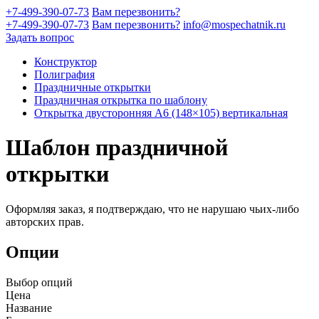
+7-499-390-07-73
Вам перезвонить?
+7-499-390-07-73
Вам перезвонить?
info@mospechatnik.ru
Задать вопрос
Конструктор
Полиграфия
Праздничные открытки
Праздничная открытка по шаблону
Открытка двусторонняя A6 (148×105) вертикальная
Шаблон праздничной
открытки
Оформляя заказ, я подтверждаю, что не нарушаю чьих-либо
авторских прав.
Опции
Выбор опций
Цена
Название