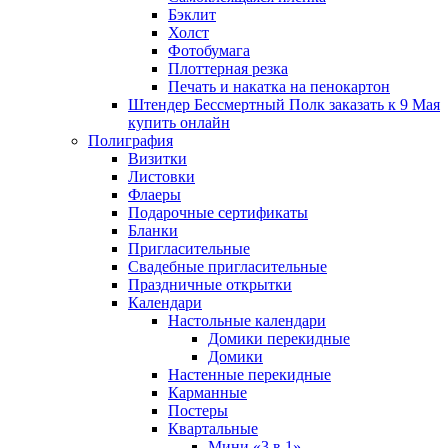
Бэклит
Холст
Фотобумага
Плоттерная резка
Печать и накатка на пенокартон
Штендер Бессмертный Полк заказать к 9 Мая
купить онлайн
Полиграфия
Визитки
Листовки
Флаеры
Подарочные сертификаты
Бланки
Пригласительные
Свадебные пригласительные
Праздничные открытки
Календари
Настольные календари
Домики перекидные
Домики
Настенные перекидные
Карманные
Постеры
Квартальные
Мини «3 в 1»