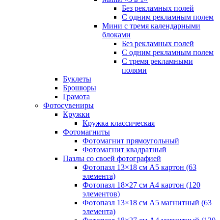
Без рекламных полей
С одним рекламным полем
Мини с тремя календарными
блоками
Без рекламных полей
С одним рекламным полем
С тремя рекламными
полями
Буклеты
Брошюры
Грамота
Фотосувениры
Кружки
Кружка классическая
Фотомагниты
Фотомагнит прямоугольный
Фотомагнит квадратный
Пазлы со своей фотографией
Фотопазл 13×18 см А5 картон (63
элемента)
Фотопазл 18×27 см А4 картон (120
элементов)
Фотопазл 13×18 см А5 магнитный (63
элемента)