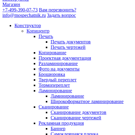
Магазин
+7-499-390-07-73
Вам перезвонить?
info@mospechatnik.ru
Задать вопрос
Конструктор
Копицентр
Печать
Печать документов
Печать чертежей
Копирование
Проектная документация
Разламинирование
Фото на документы
Брошюровка
Твердый переплет
Термопереплет
Ламинирование
Ламинирование
Широкоформатное ламинирование
Сканирование
Сканирование документов
Сканирование чертежей
Рекламная продукция
Баннер
Самоклеящаяся пленка