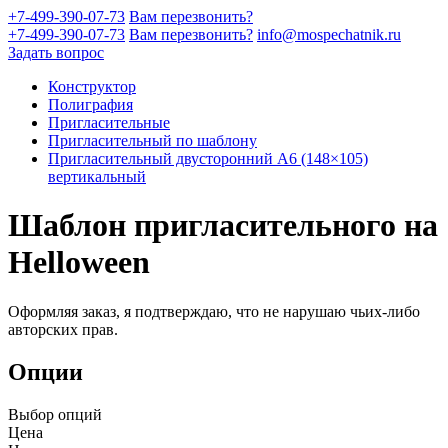
+7-499-390-07-73
Вам перезвонить?
+7-499-390-07-73
Вам перезвонить?
info@mospechatnik.ru
Задать вопрос
Конструктор
Полиграфия
Пригласительные
Пригласительный по шаблону
Пригласительный двусторонний A6 (148×105)
вертикальный
Шаблон пригласительного на
Helloween
Оформляя заказ, я подтверждаю, что не нарушаю чьих-либо
авторских прав.
Опции
Выбор опций
Цена