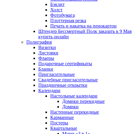
Бэклит
Холст
Фотобумага
Плоттерная резка
Печать и накатка на пенокартон
Штендер Бессмертный Полк заказать к 9 Мая
купить онлайн
Полиграфия
Визитки
Листовки
Флаеры
Подарочные сертификаты
Бланки
Пригласительные
Свадебные пригласительные
Праздничные открытки
Календари
Настольные календари
Домики перекидные
Домики
Настенные перекидные
Карманные
Постеры
Квартальные
Мини «3 в 1»