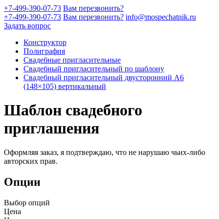
+7-499-390-07-73
Вам перезвонить?
+7-499-390-07-73
Вам перезвонить?
info@mospechatnik.ru
Задать вопрос
Конструктор
Полиграфия
Свадебные пригласительные
Свадебный пригласительный по шаблону
Свадебный пригласительный двусторонний A6
(148×105) вертикальный
Шаблон свадебного
приглашения
Оформляя заказ, я подтверждаю, что не нарушаю чьих-либо
авторских прав.
Опции
Выбор опций
Цена