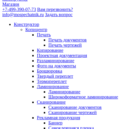
Магазин
+7-499-390-07-73
Вам перезвонить?
info@mospechatnik.ru
Задать вопрос
Конструктор
Копицентр
Печать
Печать документов
Печать чертежей
Копирование
Проектная документация
Разламинирование
Фото на документы
Брошюровка
Твердый переплет
Термопереплет
Ламинирование
Ламинирование
Широкоформатное ламинирование
Сканирование
Сканирование документов
Сканирование чертежей
Рекламная продукция
Баннер
Самоклеящаяся пленка