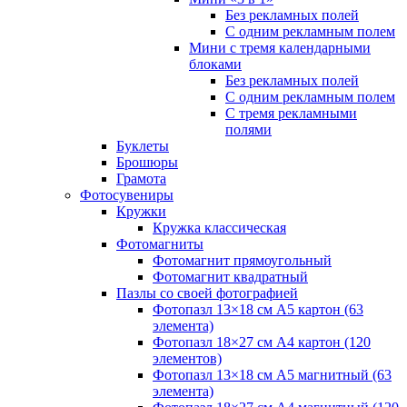
Без рекламных полей
С одним рекламным полем
Мини с тремя календарными
блоками
Без рекламных полей
С одним рекламным полем
С тремя рекламными
полями
Буклеты
Брошюры
Грамота
Фотосувениры
Кружки
Кружка классическая
Фотомагниты
Фотомагнит прямоугольный
Фотомагнит квадратный
Пазлы со своей фотографией
Фотопазл 13×18 см А5 картон (63
элемента)
Фотопазл 18×27 см А4 картон (120
элементов)
Фотопазл 13×18 см А5 магнитный (63
элемента)