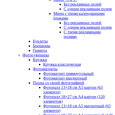
Без рекламных полей
С одним рекламным полем
Мини с тремя календарными
блоками
Без рекламных полей
С одним рекламным полем
С тремя рекламными
полями
Буклеты
Брошюры
Грамота
Фотосувениры
Кружки
Кружка классическая
Фотомагниты
Фотомагнит прямоугольный
Фотомагнит квадратный
Пазлы со своей фотографией
Фотопазл 13×18 см А5 картон (63
элемента)
Фотопазл 18×27 см А4 картон (120
элементов)
Фотопазл 13×18 см А5 магнитный (63
элемента)