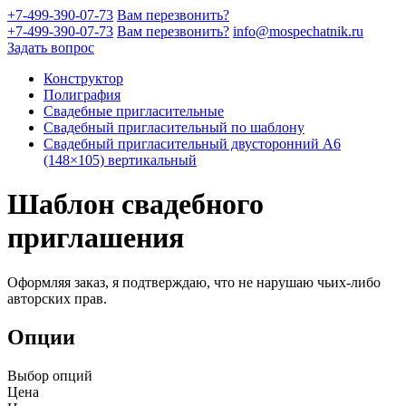
+7-499-390-07-73
Вам перезвонить?
+7-499-390-07-73
Вам перезвонить?
info@mospechatnik.ru
Задать вопрос
Конструктор
Полиграфия
Свадебные пригласительные
Свадебный пригласительный по шаблону
Свадебный пригласительный двусторонний A6
(148×105) вертикальный
Шаблон свадебного
приглашения
Оформляя заказ, я подтверждаю, что не нарушаю чьих-либо
авторских прав.
Опции
Выбор опций
Цена