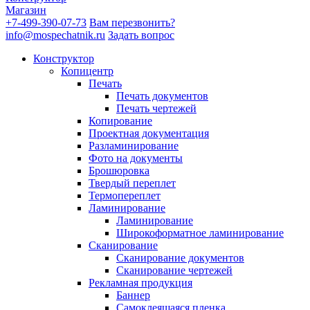
Магазин
+7-499-390-07-73
Вам перезвонить?
info@mospechatnik.ru
Задать вопрос
Конструктор
Копицентр
Печать
Печать документов
Печать чертежей
Копирование
Проектная документация
Разламинирование
Фото на документы
Брошюровка
Твердый переплет
Термопереплет
Ламинирование
Ламинирование
Широкоформатное ламинирование
Сканирование
Сканирование документов
Сканирование чертежей
Рекламная продукция
Баннер
Самоклеящаяся пленка