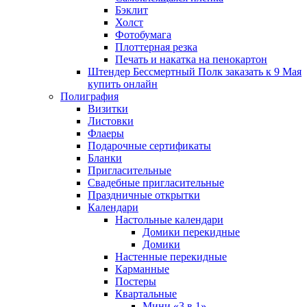
Бэклит
Холст
Фотобумага
Плоттерная резка
Печать и накатка на пенокартон
Штендер Бессмертный Полк заказать к 9 Мая
купить онлайн
Полиграфия
Визитки
Листовки
Флаеры
Подарочные сертификаты
Бланки
Пригласительные
Свадебные пригласительные
Праздничные открытки
Календари
Настольные календари
Домики перекидные
Домики
Настенные перекидные
Карманные
Постеры
Квартальные
Мини «3 в 1»