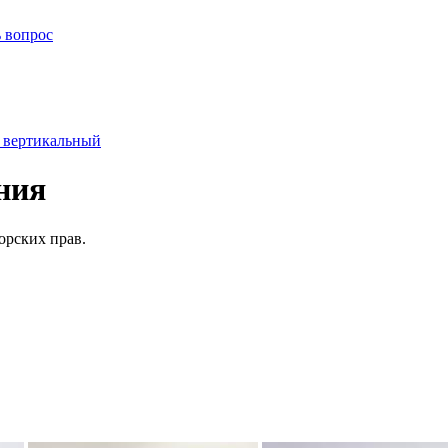
ь вопрос
 вертикальный
ния
орских прав.