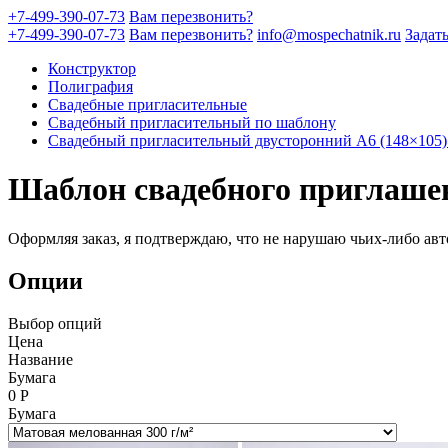
+7-499-390-07-73
Вам перезвонить?
+7-499-390-07-73
Вам перезвонить?
info@mospechatnik.ru
Задат
Конструктор
Полиграфия
Свадебные пригласительные
Свадебный пригласительный по шаблону
Свадебный пригласительный двусторонний A6 (148×105)
Шаблон свадебного приглаше
Оформляя заказ, я подтверждаю, что не нарушаю чьих-либо авт
Опции
Выбор опций
Цена
Название
Бумага
0
Р
Бумага