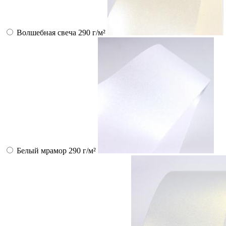
Волшебная свеча 290 г/м²
Белый мрамор 290 г/м²