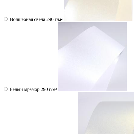
Волшебная свеча 290 г/м²
Белый мрамор 290 г/м²