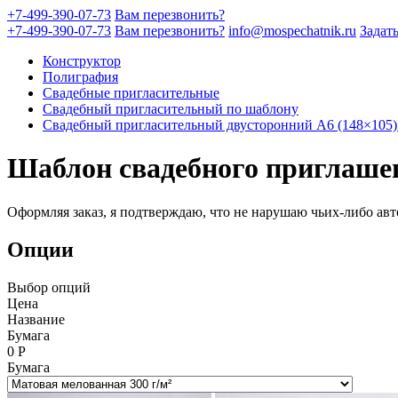
+7-499-390-07-73
Вам перезвонить?
+7-499-390-07-73
Вам перезвонить?
info@mospechatnik.ru
Задат
Конструктор
Полиграфия
Свадебные пригласительные
Свадебный пригласительный по шаблону
Свадебный пригласительный двусторонний A6 (148×105)
Шаблон свадебного приглаше
Оформляя заказ, я подтверждаю, что не нарушаю чьих-либо авт
Опции
Выбор опций
Цена
Название
Бумага
0
Р
Бумага