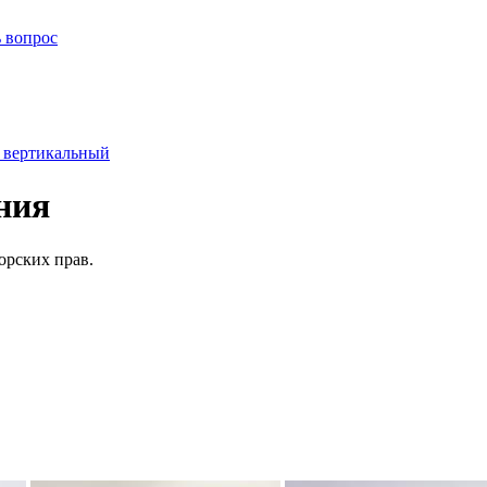
ь вопрос
 вертикальный
ния
орских прав.