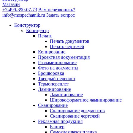
Магазин
+7-499-390-07-73
Вам перезвонить?
info@mospechatnik.ru
Задать вопрос
Конструктор
Копицентр
Печать
Печать документов
Печать чертежей
Копирование
Проектная документация
Разламинирование
Фото на документы
Брошюровка
Твердый переплет
Термопереплет
Ламинирование
Ламинирование
Широкоформатное ламинирование
Сканирование
Сканирование документов
Сканирование чертежей
Рекламная продукция
Баннер
Самоклеящаяся пленка