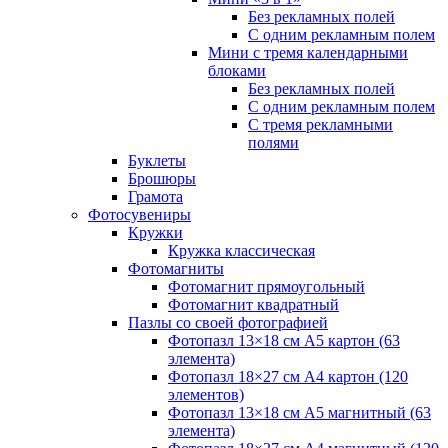
Без рекламных полей
С одним рекламным полем
Мини с тремя календарными
блоками
Без рекламных полей
С одним рекламным полем
С тремя рекламными
полями
Буклеты
Брошюры
Грамота
Фотосувениры
Кружки
Кружка классическая
Фотомагниты
Фотомагнит прямоугольный
Фотомагнит квадратный
Пазлы со своей фотографией
Фотопазл 13×18 см А5 картон (63
элемента)
Фотопазл 18×27 см А4 картон (120
элементов)
Фотопазл 13×18 см А5 магнитный (63
элемента)