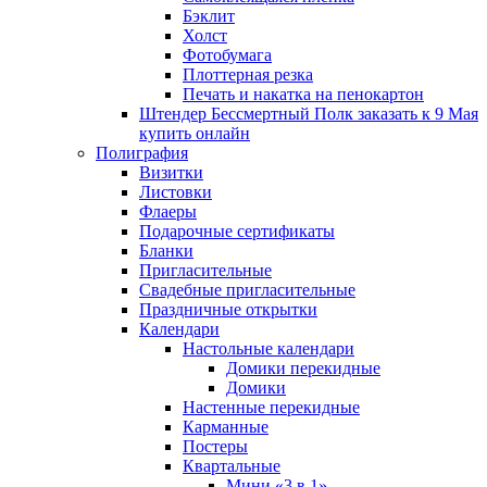
Бэклит
Холст
Фотобумага
Плоттерная резка
Печать и накатка на пенокартон
Штендер Бессмертный Полк заказать к 9 Мая
купить онлайн
Полиграфия
Визитки
Листовки
Флаеры
Подарочные сертификаты
Бланки
Пригласительные
Свадебные пригласительные
Праздничные открытки
Календари
Настольные календари
Домики перекидные
Домики
Настенные перекидные
Карманные
Постеры
Квартальные
Мини «3 в 1»