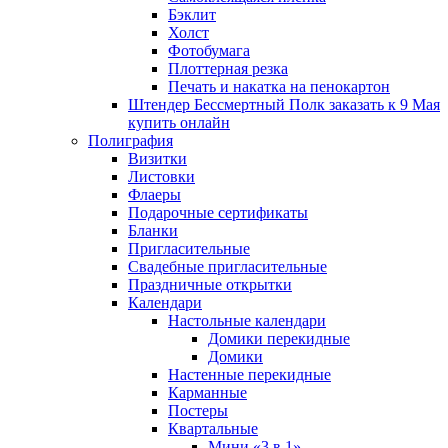
Бэклит
Холст
Фотобумага
Плоттерная резка
Печать и накатка на пенокартон
Штендер Бессмертный Полк заказать к 9 Мая
купить онлайн
Полиграфия
Визитки
Листовки
Флаеры
Подарочные сертификаты
Бланки
Пригласительные
Свадебные пригласительные
Праздничные открытки
Календари
Настольные календари
Домики перекидные
Домики
Настенные перекидные
Карманные
Постеры
Квартальные
Мини «3 в 1»