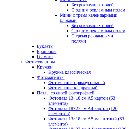
Без рекламных полей
С одним рекламным полем
Мини с тремя календарными
блоками
Без рекламных полей
С одним рекламным полем
С тремя рекламными
полями
Буклеты
Брошюры
Грамота
Фотосувениры
Кружки
Кружка классическая
Фотомагниты
Фотомагнит прямоугольный
Фотомагнит квадратный
Пазлы со своей фотографией
Фотопазл 13×18 см А5 картон (63
элемента)
Фотопазл 18×27 см А4 картон (120
элементов)
Фотопазл 13×18 см А5 магнитный (63
элемента)