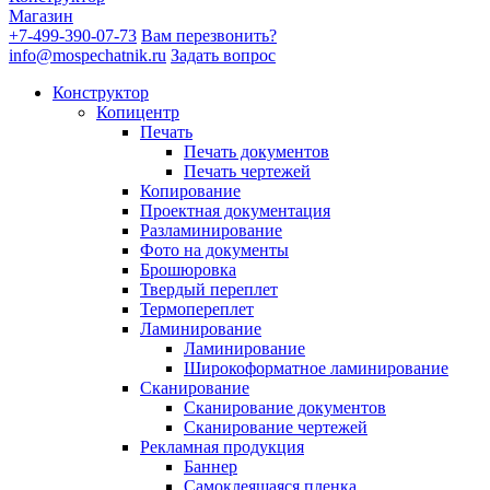
Магазин
+7-499-390-07-73
Вам перезвонить?
info@mospechatnik.ru
Задать вопрос
Конструктор
Копицентр
Печать
Печать документов
Печать чертежей
Копирование
Проектная документация
Разламинирование
Фото на документы
Брошюровка
Твердый переплет
Термопереплет
Ламинирование
Ламинирование
Широкоформатное ламинирование
Сканирование
Сканирование документов
Сканирование чертежей
Рекламная продукция
Баннер
Самоклеящаяся пленка