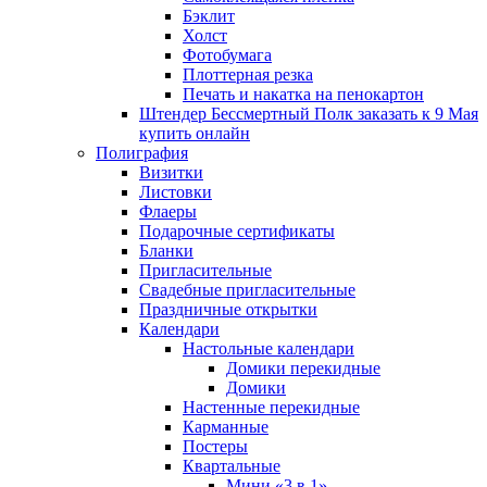
Бэклит
Холст
Фотобумага
Плоттерная резка
Печать и накатка на пенокартон
Штендер Бессмертный Полк заказать к 9 Мая
купить онлайн
Полиграфия
Визитки
Листовки
Флаеры
Подарочные сертификаты
Бланки
Пригласительные
Свадебные пригласительные
Праздничные открытки
Календари
Настольные календари
Домики перекидные
Домики
Настенные перекидные
Карманные
Постеры
Квартальные
Мини «3 в 1»