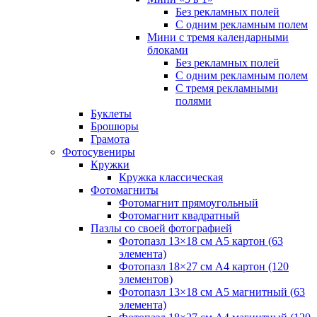
Без рекламных полей
С одним рекламным полем
Мини с тремя календарными
блоками
Без рекламных полей
С одним рекламным полем
С тремя рекламными
полями
Буклеты
Брошюры
Грамота
Фотосувениры
Кружки
Кружка классическая
Фотомагниты
Фотомагнит прямоугольный
Фотомагнит квадратный
Пазлы со своей фотографией
Фотопазл 13×18 см А5 картон (63
элемента)
Фотопазл 18×27 см А4 картон (120
элементов)
Фотопазл 13×18 см А5 магнитный (63
элемента)