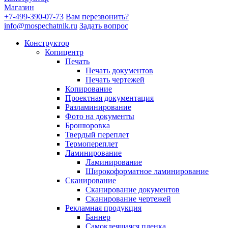
Магазин
+7-499-390-07-73
Вам перезвонить?
info@mospechatnik.ru
Задать вопрос
Конструктор
Копицентр
Печать
Печать документов
Печать чертежей
Копирование
Проектная документация
Разламинирование
Фото на документы
Брошюровка
Твердый переплет
Термопереплет
Ламинирование
Ламинирование
Широкоформатное ламинирование
Сканирование
Сканирование документов
Сканирование чертежей
Рекламная продукция
Баннер
Самоклеящаяся пленка